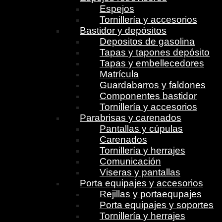
Espejos
Tornillería y accesorios
Bastidor y depósitos
Depositos de gasolina
Tapas y tapones depósito
Tapas y embellecedores
Matrícula
Guardabarros y faldones
Componentes bastidor
Tornillería y accesorios
Parabrisas y carenados
Pantallas y cúpulas
Carenados
Tornillería y herrajes
Comunicación
Viseras y pantallas
Porta equipajes y accesorios
Rejillas y portaequpajes
Porta equipajes y soportes
Tornillería y herrajes