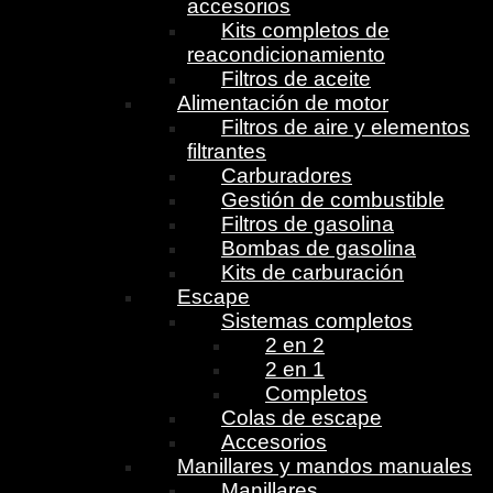
accesorios
Kits completos de
reacondicionamiento
Filtros de aceite
Alimentación de motor
Filtros de aire y elementos
filtrantes
Carburadores
Gestión de combustible
Filtros de gasolina
Bombas de gasolina
Kits de carburación
Escape
Sistemas completos
2 en 2
2 en 1
Completos
Colas de escape
Accesorios
Manillares y mandos manuales
Manillares