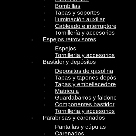
Bombillas
Tapas y soportes
Iluminación auxiliar
Cableado e interruptores
Tornillería y accesorios
Espejos retrovisores
Espejos
Tornillería y accesorios
Bastidor y depósitos
Depositos de gasolina
Tapas y tapones depósito
Tapas y embellecedores
Matrícula
Guardabarros y faldones
Componentes bastidor
Tornillería y accesorios
Parabrisas y carenados
Pantallas y cúpulas
Carenados