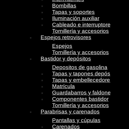
Bombillas
Tapas y soportes
Iluminación auxiliar
Cableado e interruptores
Tornillería y accesorios
Espejos retrovisores
Espejos
Tornillería y accesorios
Bastidor y depósitos
Depositos de gasolina
Tapas y tapones depósito
Tapas y embellecedores
Matrícula
Guardabarros y faldones
Componentes bastidor
Tornillería y accesorios
Parabrisas y carenados
Pantallas y cúpulas
Carenados