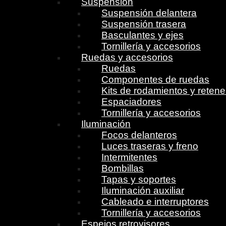
Suspensión
Suspensión delantera
Suspensión trasera
Basculantes y ejes
Tornillería y accesorios
Ruedas y accesorios
Ruedas
Componentes de ruedas
Kits de rodamientos y reten
Espaciadores
Tornillería y accesorios
Iluminación
Focos delanteros
Luces traseras y freno
Intermitentes
Bombillas
Tapas y soportes
Iluminación auxiliar
Cableado e interruptores
Tornillería y accesorios
Espejos retrovisores