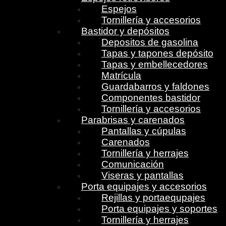
Espejos
Tornillería y accesorios
Bastidor y depósitos
Depositos de gasolina
Tapas y tapones depósito
Tapas y embellecedores
Matrícula
Guardabarros y faldones
Componentes bastidor
Tornillería y accesorios
Parabrisas y carenados
Pantallas y cúpulas
Carenados
Tornillería y herrajes
Comunicación
Viseras y pantallas
Porta equipajes y accesorios
Rejillas y portaequpajes
Porta equipajes y soportes
Tornillería y herrajes