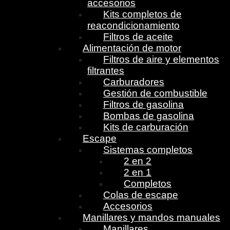
accesorios
Kits completos de
reacondicionamiento
Filtros de aceite
Alimentación de motor
Filtros de aire y elementos
filtrantes
Carburadores
Gestión de combustible
Filtros de gasolina
Bombas de gasolina
Kits de carburación
Escape
Sistemas completos
2 en 2
2 en 1
Completos
Colas de escape
Accesorios
Manillares y mandos manuales
Manillares