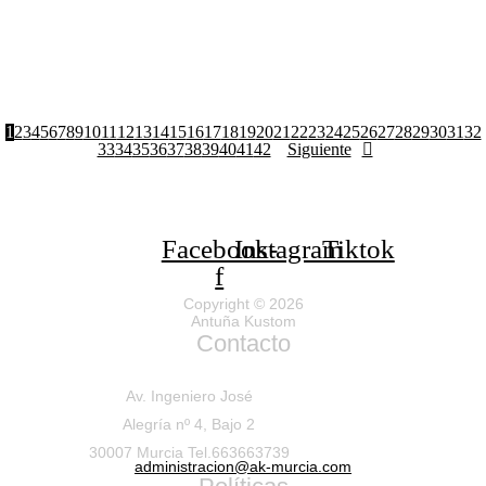
1
2
3
4
5
6
7
8
9
10
11
12
13
14
15
16
17
18
19
20
21
22
23
24
25
26
27
28
29
30
31
32
33
34
35
36
37
38
39
40
41
42
Siguiente
Facebook-
Instagram
Tiktok
f
Copyright © 2026
Antuña Kustom
Contacto
Av. Ingeniero José
Alegría nº 4, Bajo 2
30007 Murcia Tel.663663739
administracion@ak-murcia.com