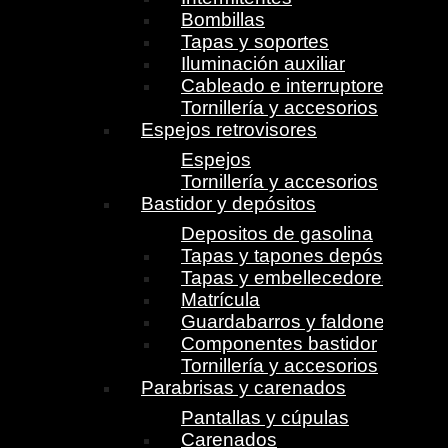
Bombillas
Tapas y soportes
Iluminación auxiliar
Cableado e interruptores
Tornillería y accesorios
Espejos retrovisores
Espejos
Tornillería y accesorios
Bastidor y depósitos
Depositos de gasolina
Tapas y tapones depósito
Tapas y embellecedores
Matrícula
Guardabarros y faldones
Componentes bastidor
Tornillería y accesorios
Parabrisas y carenados
Pantallas y cúpulas
Carenados