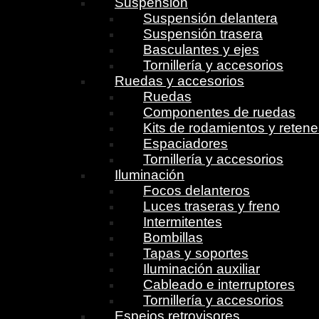
Suspensión
Suspensión delantera
Suspensión trasera
Basculantes y ejes
Tornillería y accesorios
Ruedas y accesorios
Ruedas
Componentes de ruedas
Kits de rodamientos y reten
Espaciadores
Tornillería y accesorios
Iluminación
Focos delanteros
Luces traseras y freno
Intermitentes
Bombillas
Tapas y soportes
Iluminación auxiliar
Cableado e interruptores
Tornillería y accesorios
Espejos retrovisores