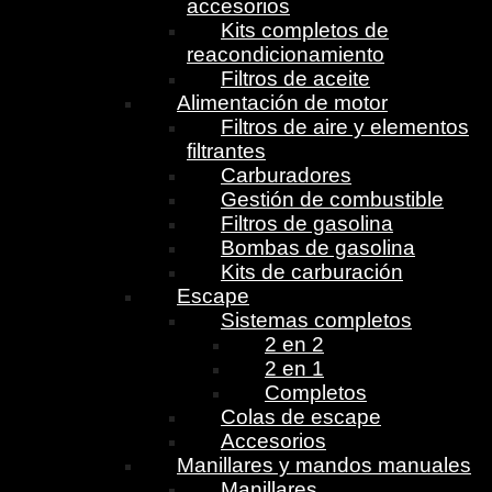
accesorios
Kits completos de
reacondicionamiento
Filtros de aceite
Alimentación de motor
Filtros de aire y elementos
filtrantes
Carburadores
Gestión de combustible
Filtros de gasolina
Bombas de gasolina
Kits de carburación
Escape
Sistemas completos
2 en 2
2 en 1
Completos
Colas de escape
Accesorios
Manillares y mandos manuales
Manillares