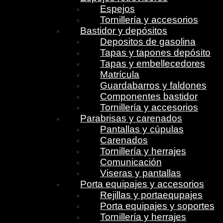
Espejos
Tornillería y accesorios
Bastidor y depósitos
Depositos de gasolina
Tapas y tapones depósito
Tapas y embellecedores
Matrícula
Guardabarros y faldones
Componentes bastidor
Tornillería y accesorios
Parabrisas y carenados
Pantallas y cúpulas
Carenados
Tornillería y herrajes
Comunicación
Viseras y pantallas
Porta equipajes y accesorios
Rejillas y portaequpajes
Porta equipajes y soportes
Tornillería y herrajes