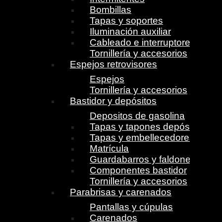
Bombillas
Tapas y soportes
Iluminación auxiliar
Cableado e interruptores
Tornillería y accesorios
Espejos retrovisores
Espejos
Tornillería y accesorios
Bastidor y depósitos
Depositos de gasolina
Tapas y tapones depósito
Tapas y embellecedores
Matrícula
Guardabarros y faldones
Componentes bastidor
Tornillería y accesorios
Parabrisas y carenados
Pantallas y cúpulas
Carenados