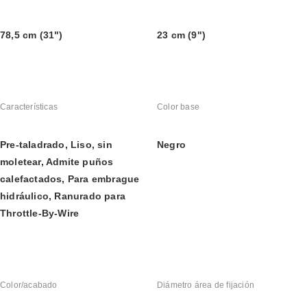
78,5 cm (31")
23 cm (9")
Características
Color base
Pre-taladrado, Liso, sin 
Negro
moletear, Admite puños 
calefactados, Para embrague 
hidráulico, Ranurado para 
Throttle-By-Wire
Color/acabado
Diámetro área de fijación