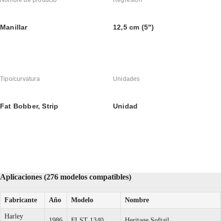
Nombre de producto
Regresión
Manillar
12,5 cm (5")
Tipo/curvatura
Unidades
Fat Bobber, Strip
Unidad
Aplicaciones (276 modelos compatibles)
Fabricante
Año
Modelo
Nombre
Harley
1986
FLST 1340
Heritage Softail