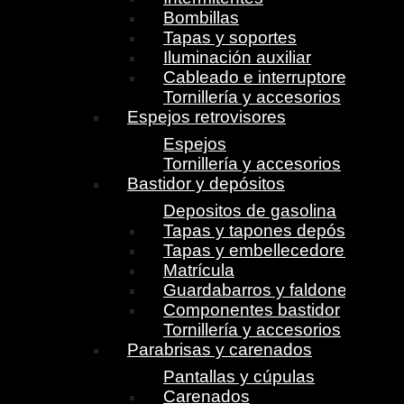
Bombillas
Tapas y soportes
Iluminación auxiliar
Cableado e interruptores
Tornillería y accesorios
Espejos retrovisores
Espejos
Tornillería y accesorios
Bastidor y depósitos
Depositos de gasolina
Tapas y tapones depósito
Tapas y embellecedores
Matrícula
Guardabarros y faldones
Componentes bastidor
Tornillería y accesorios
Parabrisas y carenados
Pantallas y cúpulas
Carenados