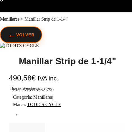
Manillares
>
Manillar Strip de 1-1/4″
←
VOLVER
Manillar Strip de 1-1/4"
490,58
€
IVA inc.
Hay existencias
SKU:
AK-7556-9790
Categoría:
Manillares
Marca:
TODD'S CYCLE