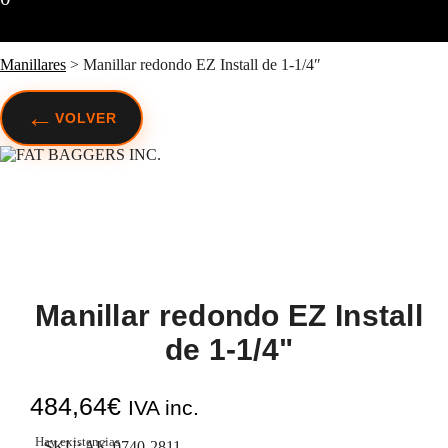
Manillares
>
Manillar redondo EZ Install de 1-1/4″
←
VOLVER
Manillar redondo EZ Install
de 1-1/4"
484,64
€
IVA inc.
Hay existencias
SKU:
AK-0740-2811