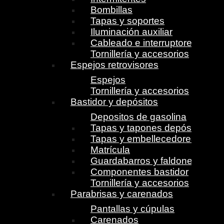
Bombillas
Tapas y soportes
Iluminación auxiliar
Cableado e interruptores
Tornillería y accesorios
Espejos retrovisores
Espejos
Tornillería y accesorios
Bastidor y depósitos
Depositos de gasolina
Tapas y tapones depósito
Tapas y embellecedores
Matrícula
Guardabarros y faldones
Componentes bastidor
Tornillería y accesorios
Parabrisas y carenados
Pantallas y cúpulas
Carenados