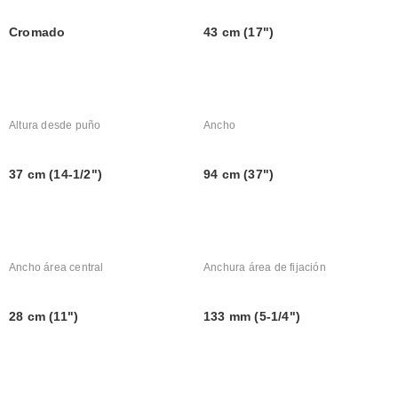
Cromado
43 cm (17")
Altura desde puño
Ancho
37 cm (14-1/2")
94 cm (37")
Ancho área central
Anchura área de fijación
28 cm (11")
133 mm (5-1/4")