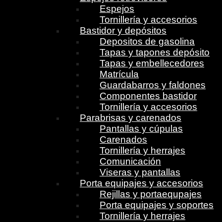
Espejos
Tornillería y accesorios
Bastidor y depósitos
Depositos de gasolina
Tapas y tapones depósito
Tapas y embellecedores
Matrícula
Guardabarros y faldones
Componentes bastidor
Tornillería y accesorios
Parabrisas y carenados
Pantallas y cúpulas
Carenados
Tornillería y herrajes
Comunicación
Viseras y pantallas
Porta equipajes y accesorios
Rejillas y portaequpajes
Porta equipajes y soportes
Tornillería y herrajes