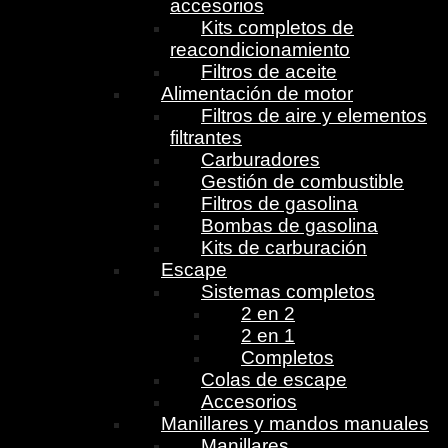
accesorios
Kits completos de
reacondicionamiento
Filtros de aceite
Alimentación de motor
Filtros de aire y elementos
filtrantes
Carburadores
Gestión de combustible
Filtros de gasolina
Bombas de gasolina
Kits de carburación
Escape
Sistemas completos
2 en 2
2 en 1
Completos
Colas de escape
Accesorios
Manillares y mandos manuales
Manillares