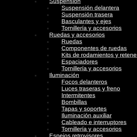
Suspensión
Suspensión delantera
Suspensión trasera
Basculantes y ejes
Tornillería y accesorios
Ruedas y accesorios
Ruedas
Componentes de ruedas
Kits de rodamientos y reten
Espaciadores
Tornillería y accesorios
Iluminación
Focos delanteros
Luces traseras y freno
Intermitentes
Bombillas
Tapas y soportes
Iluminación auxiliar
Cableado e interruptores
Tornillería y accesorios
Espejos retrovisores