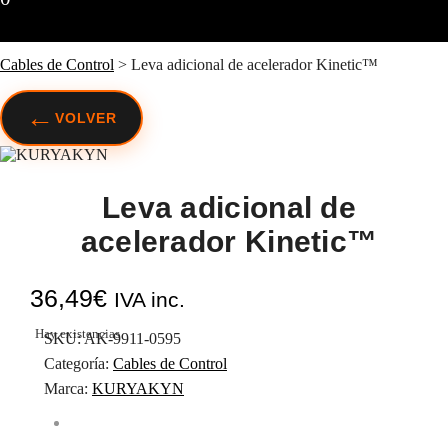
Cables de Control
>
Leva adicional de acelerador Kinetic™
←
VOLVER
Leva adicional de
acelerador Kinetic™
36,49
€
IVA inc.
Hay existencias
SKU:
AK-9911-0595
Categoría:
Cables de Control
Marca:
KURYAKYN