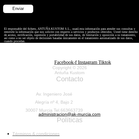
El responsable del fichero, ANTUÑA KUSTOM S.L., usará esta información para atender sus consultas y
remitirle la información que nos solicite con respecto a servicios y productos ofrecidos. Usted tiene derecho
de acceso, rectificación, supresión y portabilidad de sus datos, de limitación y oposición a su tratamiento,
así como a no ser objeto de decisiones basadas únicamente en el tratamiento automatizado de sus datos,
cuando procedan.
Facebook-f
Instagram
Tiktok
Copyright © 2026
Antuña Kustom
Contacto
Av. Ingeniero José
Alegría nº 4, Bajo 2
30007 Murcia Tel.663663739
administracion@ak-murcia.com
Políticas
Términos & condiciones