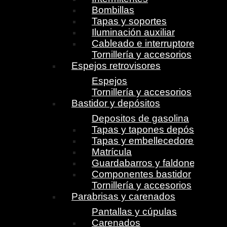
Bombillas
Tapas y soportes
Iluminación auxiliar
Cableado e interruptores
Tornillería y accesorios
Espejos retrovisores
Espejos
Tornillería y accesorios
Bastidor y depósitos
Depositos de gasolina
Tapas y tapones depósito
Tapas y embellecedores
Matrícula
Guardabarros y faldones
Componentes bastidor
Tornillería y accesorios
Parabrisas y carenados
Pantallas y cúpulas
Carenados