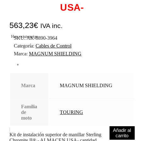
USA-
563,23
€
IVA inc.
Hay existencias
SKU:
AK-8890-3964
Categoría:
Cables de Control
Marca:
MAGNUM SHIELDING
Marca
MAGNUM SHIELDING
Familia
de
TOURING
moto
Añadir al
Kit de instalación superior de manillar Sterling
carrito
Chromite II® - ALMACEN USA- cantidad