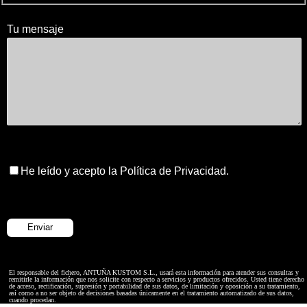
Tu mensaje
He leído y acepto la Política de Privacidad.
El responsable del fichero, ANTUÑA KUSTOM S.L., usará esta información para atender sus consultas y
remitirle la información que nos solicite con respecto a servicios y productos ofrecidos. Usted tiene derecho
de acceso, rectificación, supresión y portabilidad de sus datos, de limitación y oposición a su tratamiento,
así como a no ser objeto de decisiones basadas únicamente en el tratamiento automatizado de sus datos,
cuando procedan.