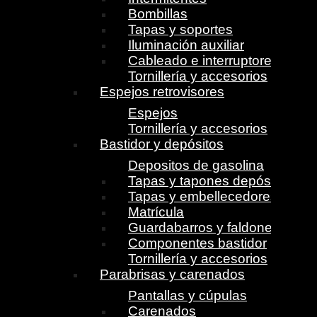
Bombillas
Tapas y soportes
Iluminación auxiliar
Cableado e interruptores
Tornillería y accesorios
Espejos retrovisores
Espejos
Tornillería y accesorios
Bastidor y depósitos
Depositos de gasolina
Tapas y tapones depósito
Tapas y embellecedores
Matrícula
Guardabarros y faldones
Componentes bastidor
Tornillería y accesorios
Parabrisas y carenados
Pantallas y cúpulas
Carenados