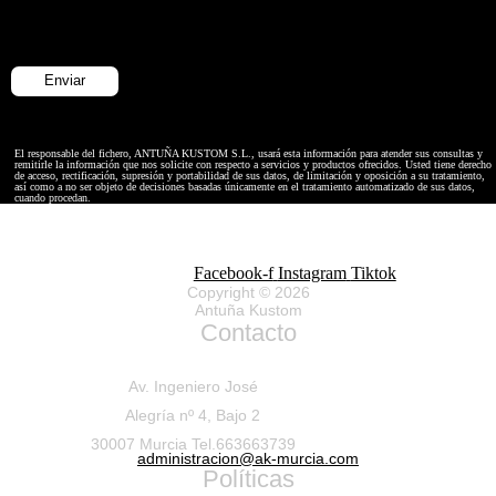
El responsable del fichero, ANTUÑA KUSTOM S.L., usará esta información para atender sus consultas y
remitirle la información que nos solicite con respecto a servicios y productos ofrecidos. Usted tiene derecho
de acceso, rectificación, supresión y portabilidad de sus datos, de limitación y oposición a su tratamiento,
así como a no ser objeto de decisiones basadas únicamente en el tratamiento automatizado de sus datos,
cuando procedan.
Facebook-f
Instagram
Tiktok
Copyright © 2026
Antuña Kustom
Contacto
Av. Ingeniero José
Alegría nº 4, Bajo 2
30007 Murcia Tel.663663739
administracion@ak-murcia.com
Políticas