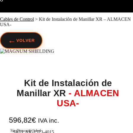
Cables de Control
>
Kit de Instalación de Manillar XR – ALMACEN
USA-
←
VOLVER
Kit de Instalación de
Manillar XR
- ALMACEN
USA-
596,82
€
IVA inc.
Sin Disponibilidad
SKU:
AK-1523-4015