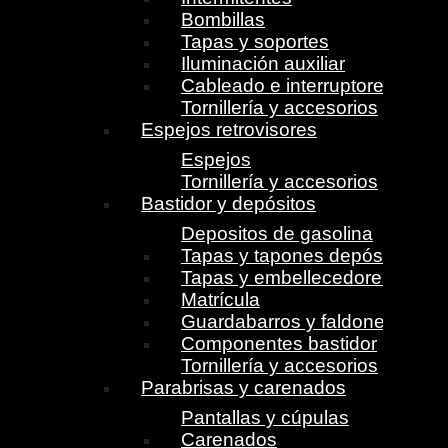
Bombillas
Tapas y soportes
Iluminación auxiliar
Cableado e interruptores
Tornillería y accesorios
Espejos retrovisores
Espejos
Tornillería y accesorios
Bastidor y depósitos
Depositos de gasolina
Tapas y tapones depósito
Tapas y embellecedores
Matrícula
Guardabarros y faldones
Componentes bastidor
Tornillería y accesorios
Parabrisas y carenados
Pantallas y cúpulas
Carenados