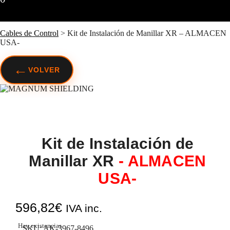
Cables de Control
>
Kit de Instalación de Manillar XR – ALMACEN
USA-
←
VOLVER
Kit de Instalación de
Manillar XR
- ALMACEN
USA-
596,82
€
IVA inc.
Hay existencias
SKU:
AK-3967-8496