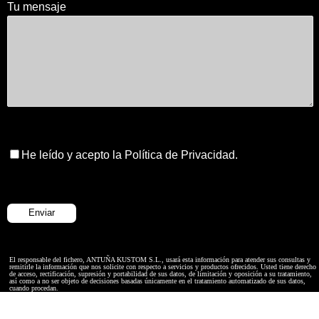
Tu mensaje
He leído y acepto la Política de Privacidad.
El responsable del fichero, ANTUÑA KUSTOM S.L., usará esta información para atender sus consultas y
remitirle la información que nos solicite con respecto a servicios y productos ofrecidos. Usted tiene derecho
de acceso, rectificación, supresión y portabilidad de sus datos, de limitación y oposición a su tratamiento,
así como a no ser objeto de decisiones basadas únicamente en el tratamiento automatizado de sus datos,
cuando procedan.