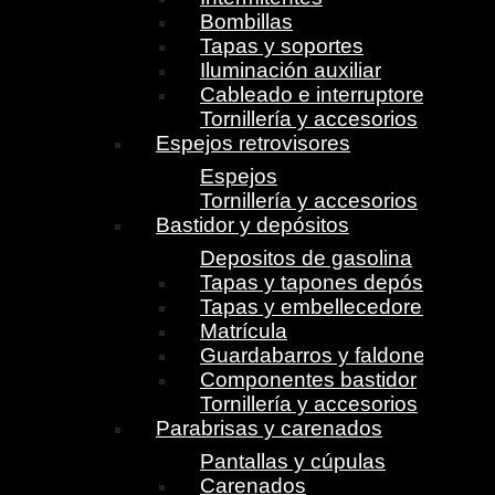
Bombillas
Tapas y soportes
Iluminación auxiliar
Cableado e interruptores
Tornillería y accesorios
Espejos retrovisores
Espejos
Tornillería y accesorios
Bastidor y depósitos
Depositos de gasolina
Tapas y tapones depósito
Tapas y embellecedores
Matrícula
Guardabarros y faldones
Componentes bastidor
Tornillería y accesorios
Parabrisas y carenados
Pantallas y cúpulas
Carenados