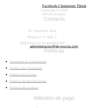
Facebook-f
Instagram
Tiktok
Copyright © 2026
Antuña Kustom
Contacto
Av. Ingeniero José
Alegría nº 4, Bajo 2
30007 Murcia Tel.663663739
administracion@ak-murcia.com
Políticas
Términos & condiciones
Política de privacidad
Política de envíos
Política de devoluciones
Política de cookies
Métodos de pago