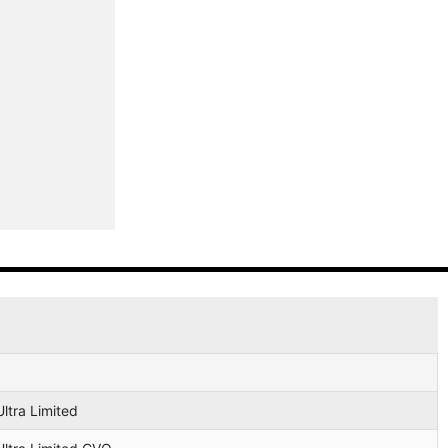
ed
c
ic Low
ted Low
ted CVO
Ultra Limited