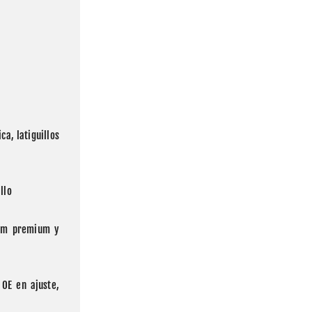
a, latiguillos 
llo
num premium y 
OE en ajuste, 