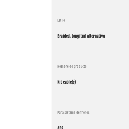
Harley 
Estilo
Harley 
Harley 
Braided, Longitud alternativa
Harley 
Harley 
Harley 
Nombre de producto
Harley 
Kit cable(s)
Harley 
Harley 
Harley 
Para sistema de frenos
Harley 
ABS