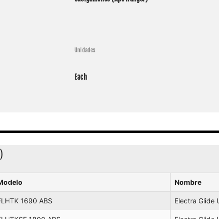
Davidson
2016
FLHXS 1690 ABS
Street Glide Special
Davidson
2016
FLHTK 1690 ABS
Electra Glide Ultra Limit
Davidson
2016
FLHTCU 1690 ABS
Electra Glide Ultra Classi
Unidades
Davidson
2016
FLHTCUL 1690 ABS
Electra Glide Ultra Class
Each
Davidson
2016
FLHTKL 1690 ABS
Electra Glide Ultra Limi
Davidson
2016
FLHXSE 1800 ABS
Street Glide CVO
Davidson
2016
FLHX 1690 ABS
Street Glide
Davidson
2016
FLHTKSE 1800 ABS
Electra Glide Ultra Limi
)
Modelo
Nombre
FLHTK 1690 ABS
Electra Glide 