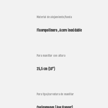
Davidson
2014
FLHX 1690 ABS
Street Glide
Material de alojamiento/funda
Davidson
2014
FLHXS 1690 ABS
Street Glide Special
Davidson
2014
FLHTCU 1690 ABS
Electra Glide Ultra Classi
Fluoropolímero , Acero inoxidable
Davidson
2015
FLHTCUL 1690 ABS
Electra Glide Ultra Class
Davidson
2015
FLHXS 1690 ABS
Street Glide Special
Davidson
2015
FLHTK 1690 ABS
Electra Glide Ultra Limit
Para manillar con altura
Davidson
2015
FLHTKSE 1800 ABS
Electra Glide Ultra Limi
25,5 cm (10")
Davidson
2015
FLHX 1690 ABS
Street Glide
Davidson
2015
FLHXSE 1800 ABS
Street Glide CVO
Davidson
2015
FLHTCU 1690 ABS
Electra Glide Ultra Classi
Para tipo/curvatura de manillar
Davidson
2015
FLHTKL 1690 ABS
Electra Glide Ultra Limi
Cuelgamonos (Ape Hanger)