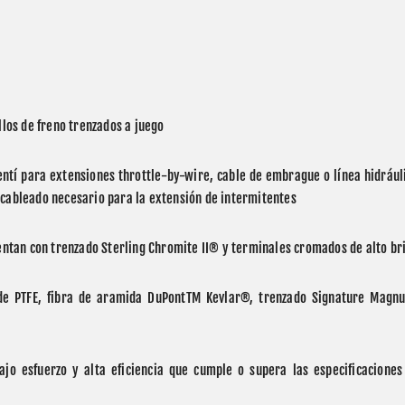
illos de freno trenzados a juego
entí para extensiones throttle-by-wire, cable de embrague o línea hidráulic
 cableado necesario para la extensión de intermitentes
cuentan con trenzado Sterling Chromite II® y terminales cromados de alto bri
r de PTFE, fibra de aramida DuPontTM Kevlar®, trenzado Signature Mag
ajo esfuerzo y alta eficiencia que cumple o supera las especificaciones 