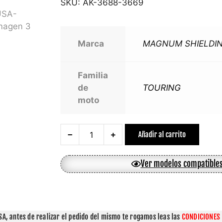
SKU:
AK-3688-3669
Marca
MAGNUM SHIELDI
Familia
de
TOURING
moto
Añadir al carrito
Ver modelos compatible
A, antes de realizar el pedido del mismo te rogamos leas las 
CONDICIONES 