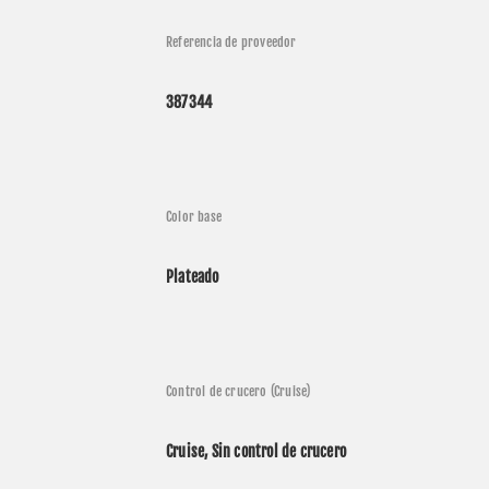
Referencia de proveedor
387344
Color base
Plateado
aciones (21 modelos compatibles)
Control de crucero (Cruise)
nte
Año
Modelo
Nombre
Davidson
2014
FLHTK 1690 ABS
Electra Glide Ultra Limit
Cruise, Sin control de crucero
Davidson
2014
FLHTKSE 1800 ABS
Electra Glide Ultra Limi