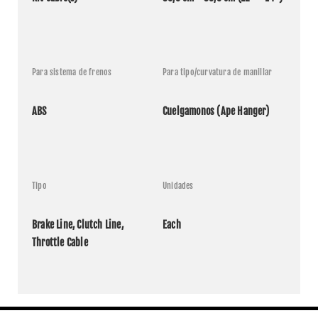
FLSTF
Harley
2015
1690
Fat Boy
Davidson
ABS
Para sistema de frenos
Para tipo/curvatura de manillar
FLSTN
Harley
Softail
2015
1690
Davidson
Deluxe
ABS
ABS
Cuelgamonos (Ape Hanger)
FLSTC
Heritage
Harley
2015
1690
Softail
Davidson
ABS
Classic
Tipo
Unidades
Brake Line, Clutch Line, 
Each
Throttle Cable