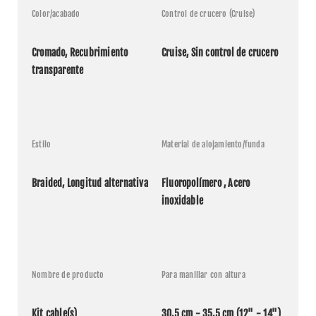
Color/acabado
Control de crucero (Cruise)
Cromado, Recubrimiento 
Cruise, Sin control de crucero
transparente
Aplicaciones (6 modelos
compatibles)
Estilo
Material de alojamiento/funda
Fabricante
Año
Modelo
Nombre
Braided, Longitud alternativa
Fluoropolímero , Acero 
FLSTFB
Harley
2015
1690
Fat Boy Lo
inoxidable
Davidson
ABS
FLSTFB
Harley
Fat Boy
2015
1690
Davidson
Special
ABS
Nombre de producto
Para manillar con altura
Harley
FLS 1690
2015
Softail Slim
Davidson
ABS
Kit cable(s)
30,5 cm - 35,5 cm (12" - 14")