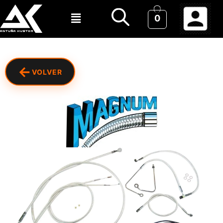
0
←
VOLVER