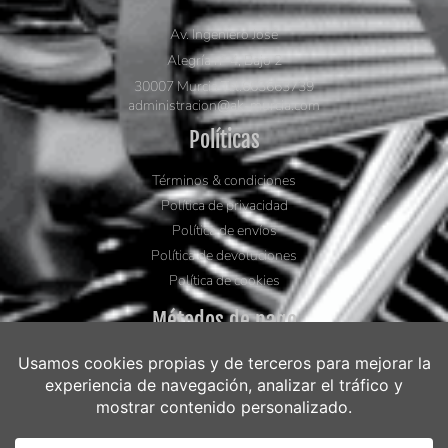
Av. Ingeniero José
Alegría nº 4, Bajo 2
30007 Murcia Tel.663663739
administracion@ak-murcia.com
Políticas
Términos & condiciones
Política de privacidad
Política de envíos
Política de devoluciones
Política de cookies
Métodos de pago
Visa
Mastercard
Bizum