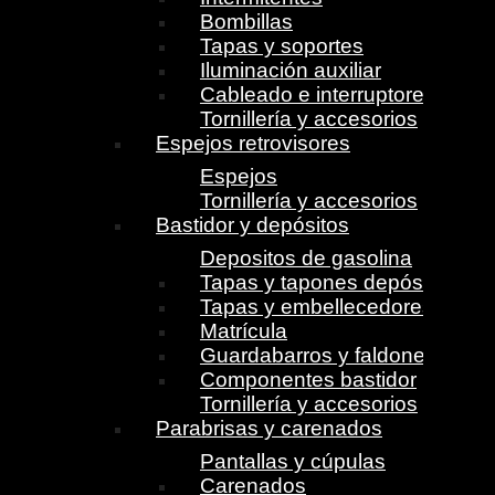
Bombillas
Tapas y soportes
Iluminación auxiliar
Cableado e interruptores
Tornillería y accesorios
Espejos retrovisores
Espejos
Tornillería y accesorios
Bastidor y depósitos
Depositos de gasolina
Tapas y tapones depósito
Tapas y embellecedores
Matrícula
Guardabarros y faldones
Componentes bastidor
Tornillería y accesorios
Parabrisas y carenados
Pantallas y cúpulas
Carenados