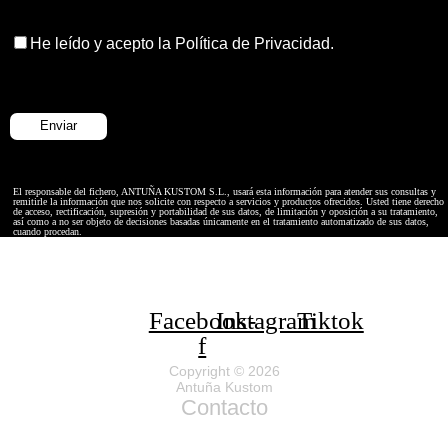
He leído y acepto la Política de Privacidad.
El responsable del fichero, ANTUÑA KUSTOM S.L., usará esta información para atender sus consultas y
remitirle la información que nos solicite con respecto a servicios y productos ofrecidos. Usted tiene derecho
de acceso, rectificación, supresión y portabilidad de sus datos, de limitación y oposición a su tratamiento,
así como a no ser objeto de decisiones basadas únicamente en el tratamiento automatizado de sus datos,
cuando procedan.
Facebook-
Instagram
Tiktok
f
Copyright © 2026
Antuña Kustom
Contacto