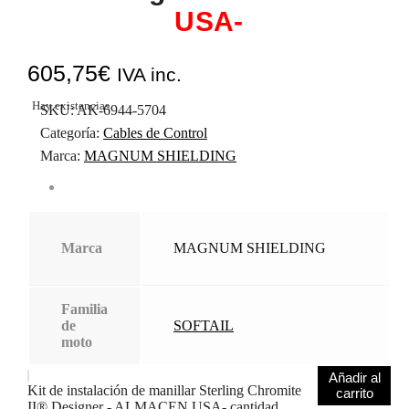
USA-
605,75
€
IVA inc.
Hay existencias
SKU:
AK-6944-5704
Categoría:
Cables de Control
Marca:
MAGNUM SHIELDING
Marca
MAGNUM SHIELDING
Familia
de
SOFTAIL
moto
Añadir al
Kit de instalación de manillar Sterling Chromite
carrito
II® Designer - ALMACEN USA- cantidad