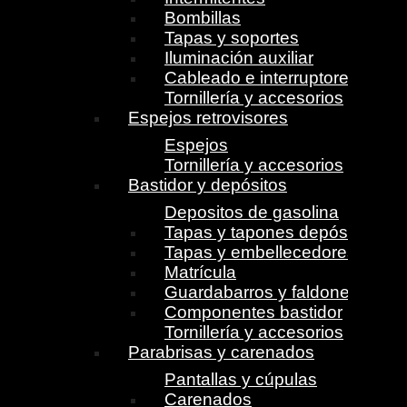
Bombillas
Tapas y soportes
Iluminación auxiliar
Cableado e interruptores
Tornillería y accesorios
Espejos retrovisores
Espejos
Tornillería y accesorios
Bastidor y depósitos
Depositos de gasolina
Tapas y tapones depósito
Tapas y embellecedores
Matrícula
Guardabarros y faldones
Componentes bastidor
Tornillería y accesorios
Parabrisas y carenados
Pantallas y cúpulas
Carenados