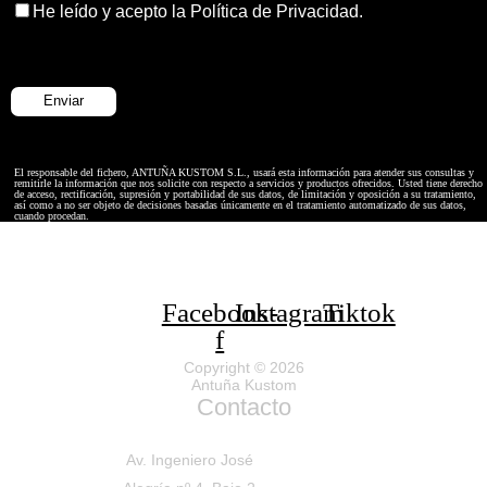
He leído y acepto la Política de Privacidad.
El responsable del fichero, ANTUÑA KUSTOM S.L., usará esta información para atender sus consultas y
remitirle la información que nos solicite con respecto a servicios y productos ofrecidos. Usted tiene derecho
de acceso, rectificación, supresión y portabilidad de sus datos, de limitación y oposición a su tratamiento,
así como a no ser objeto de decisiones basadas únicamente en el tratamiento automatizado de sus datos,
cuando procedan.
Facebook-
Instagram
Tiktok
f
Copyright © 2026
Antuña Kustom
Contacto
Av. Ingeniero José