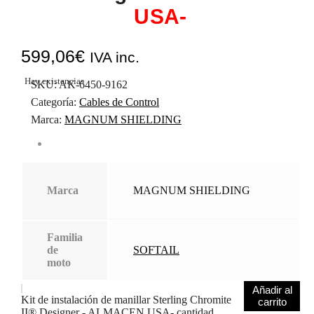
USA-
599,06
€
IVA inc.
Hay existencias
SKU:
AK-6450-9162
Categoría:
Cables de Control
Marca:
MAGNUM SHIELDING
Marca
MAGNUM SHIELDING
Familia
de
SOFTAIL
moto
Añadir al
Kit de instalación de manillar Sterling Chromite
carrito
II® Designer - ALMACEN USA- cantidad