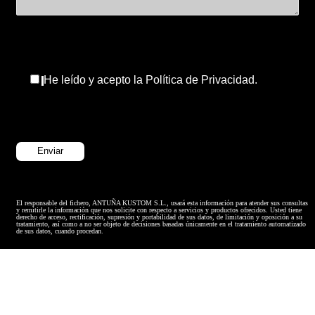
He leído y acepto la Política de Privacidad.
El responsable del fichero, ANTUÑA KUSTOM S.L., usará esta información para atender sus consultas
y remitirle la información que nos solicite con respecto a servicios y productos ofrecidos. Usted tiene
derecho de acceso, rectificación, supresión y portabilidad de sus datos, de limitación y oposición a su
tratamiento, así como a no ser objeto de decisiones basadas únicamente en el tratamiento automatizado
de sus datos, cuando procedan.