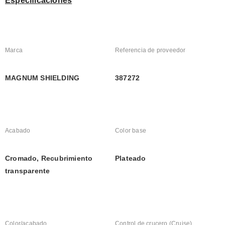
Especificaciones
Marca
Referencia de proveedor
MAGNUM SHIELDING
387272
Acabado
Color base
Cromado, Recubrimiento 
Plateado
transparente
Color/acabado
Control de crucero (Cruise)