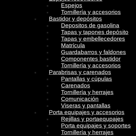
Espejos
Tornillería y accesorios
Bastidor y depósitos
Depositos de gasolina
Tapas y tapones depósito
Tapas y embellecedores
Matrícula
Guardabarros y faldones
Componentes bastidor
Tornillería y accesorios
Parabrisas y carenados
Pantallas y cúpulas
Carenados
Tornillería y herrajes
Comunicación
Viseras y pantallas
Porta equipajes y accesorios
Rejillas y portaequpajes
Porta equipajes y soportes
Tornillería y herrajes