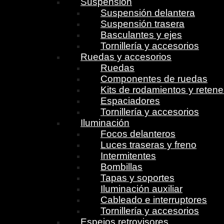
Suspensión
Suspensión delantera
Suspensión trasera
Basculantes y ejes
Tornillería y accesorios
Ruedas y accesorios
Ruedas
Componentes de ruedas
Kits de rodamientos y reten
Espaciadores
Tornillería y accesorios
Iluminación
Focos delanteros
Luces traseras y freno
Intermitentes
Bombillas
Tapas y soportes
Iluminación auxiliar
Cableado e interruptores
Tornillería y accesorios
Espejos retrovisores