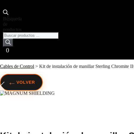
Búsqueda
de
productos
0
Cables de Control
>
Kit de instalación de manillar Sterling Chromite 
←
VOLVER