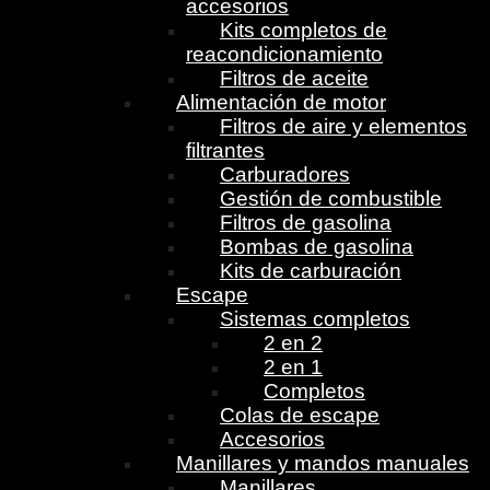
accesorios
Kits completos de
reacondicionamiento
Filtros de aceite
Alimentación de motor
Filtros de aire y elementos
filtrantes
Carburadores
Gestión de combustible
Filtros de gasolina
Bombas de gasolina
Kits de carburación
Escape
Sistemas completos
2 en 2
2 en 1
Completos
Colas de escape
Accesorios
Manillares y mandos manuales
Manillares