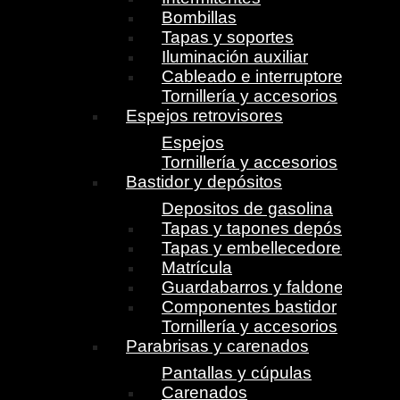
Bombillas
Tapas y soportes
Iluminación auxiliar
Cableado e interruptores
Tornillería y accesorios
Espejos retrovisores
Espejos
Tornillería y accesorios
Bastidor y depósitos
Depositos de gasolina
Tapas y tapones depósito
Tapas y embellecedores
Matrícula
Guardabarros y faldones
Componentes bastidor
Tornillería y accesorios
Parabrisas y carenados
Pantallas y cúpulas
Carenados