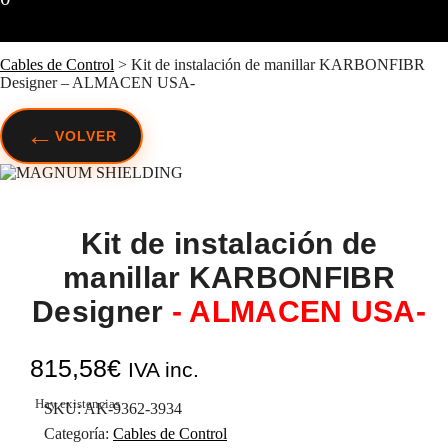
Cables de Control
>
Kit de instalación de manillar KARBONFIBR
Designer – ALMACEN USA-
←
VOLVER
Kit de instalación de
manillar KARBONFIBR
Designer
- ALMACEN USA-
815,58
€
IVA inc.
Hay existencias
SKU:
AK-9362-3934
Categoría:
Cables de Control