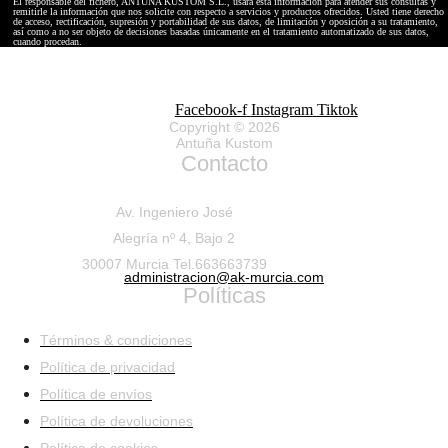
El responsable del fichero, ANTUÑA KUSTOM S.L., usará esta información para atender sus consultas y
remitirle la información que nos solicite con respecto a servicios y productos ofrecidos. Usted tiene derecho
de acceso, rectificación, supresión y portabilidad de sus datos, de limitación y oposición a su tratamiento,
así como a no ser objeto de decisiones basadas únicamente en el tratamiento automatizado de sus datos,
cuando procedan.
Facebook-f
Instagram
Tiktok
Copyright © 2026
Antuña Kustom
Contacto
Av. Ingeniero José
Alegría nº 4, Bajo 2
30007 Murcia Tel.663663739
administracion@ak-murcia.com
Políticas
Términos & condiciones
Política de privacidad
Política de envíos
Política de devoluciones
Política de cookies