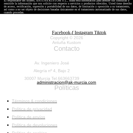
El responsable del fichero, ANTUÑA KUSTOM S.L., usará esta información para atender sus consultas y
remitirle la información que nos solicite con respecto a servicios y productos ofrecidos. Usted tiene derecho
de acceso, rectificación, supresión y portabilidad de sus datos, de limitación y oposición a su tratamiento,
así como a no ser objeto de decisiones basadas únicamente en el tratamiento automatizado de sus datos,
cuando procedan.
Facebook-f
Instagram
Tiktok
Copyright © 2026
Antuña Kustom
Contacto
Av. Ingeniero José
Alegría nº 4, Bajo 2
30007 Murcia Tel.663663739
administracion@ak-murcia.com
Políticas
Términos & condiciones
Política de privacidad
Política de envíos
Política de devoluciones
Política de cookies