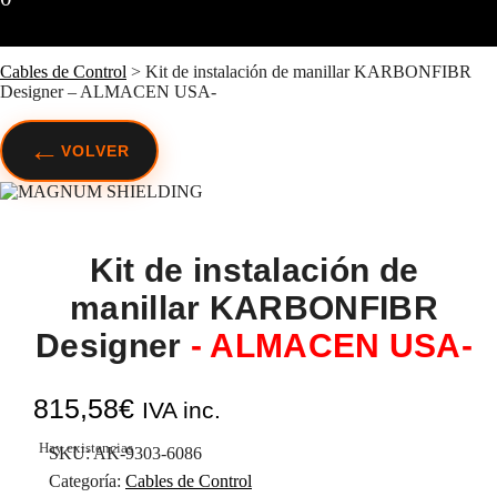
Cables de Control
>
Kit de instalación de manillar KARBONFIBR
Designer – ALMACEN USA-
←
VOLVER
Kit de instalación de
manillar KARBONFIBR
Designer
- ALMACEN USA-
815,58
€
IVA inc.
Hay existencias
SKU:
AK-9303-6086
Categoría:
Cables de Control