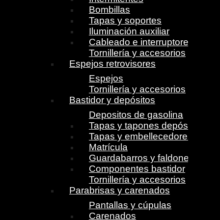
Bombillas
Tapas y soportes
Iluminación auxiliar
Cableado e interruptores
Tornillería y accesorios
Espejos retrovisores
Espejos
Tornillería y accesorios
Bastidor y depósitos
Depositos de gasolina
Tapas y tapones depósito
Tapas y embellecedores
Matrícula
Guardabarros y faldones
Componentes bastidor
Tornillería y accesorios
Parabrisas y carenados
Pantallas y cúpulas
Carenados