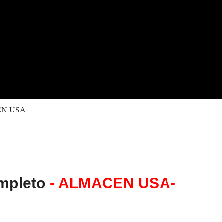
CEN USA-
ompleto
- ALMACEN USA-