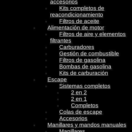
accesorios
Kits completos de
reacondicionamiento
Filtros de aceite
Alimentación de motor
Filtros de aire y elementos
filtrantes
Carburadores
Gestión de combustible
Filtros de gasolina
Bombas de gasolina
Kits de carburación
Escape
Sistemas completos
2 en 2
2 en 1
Completos
Colas de escape
Accesorios
Manillares y mandos manuales
Manillares