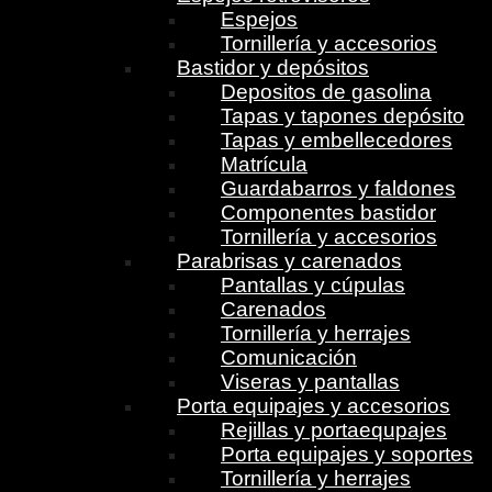
Espejos
Tornillería y accesorios
Bastidor y depósitos
Depositos de gasolina
Tapas y tapones depósito
Tapas y embellecedores
Matrícula
Guardabarros y faldones
Componentes bastidor
Tornillería y accesorios
Parabrisas y carenados
Pantallas y cúpulas
Carenados
Tornillería y herrajes
Comunicación
Viseras y pantallas
Porta equipajes y accesorios
Rejillas y portaequpajes
Porta equipajes y soportes
Tornillería y herrajes