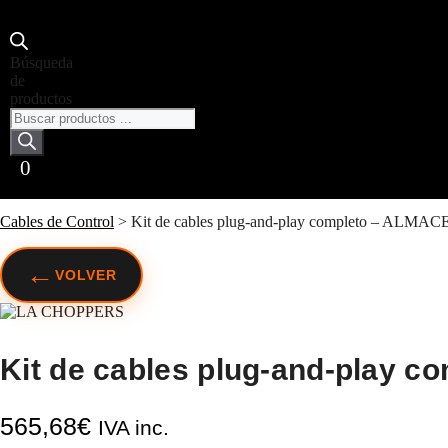
Búsqueda
de
productos
0
Cables de Control
>
Kit de cables plug-and-play completo – ALMA
←
VOLVER
Kit de cables plug-and-play c
565,68
€
IVA inc.