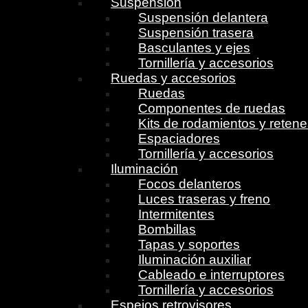
Suspensión
Suspensión delantera
Suspensión trasera
Basculantes y ejes
Tornillería y accesorios
Ruedas y accesorios
Ruedas
Componentes de ruedas
Kits de rodamientos y reten
Espaciadores
Tornillería y accesorios
Iluminación
Focos delanteros
Luces traseras y freno
Intermitentes
Bombillas
Tapas y soportes
Iluminación auxiliar
Cableado e interruptores
Tornillería y accesorios
Espejos retrovisores