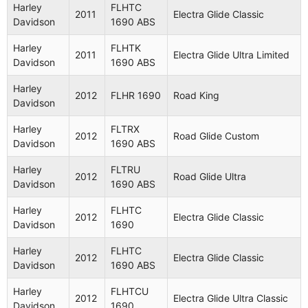
Electra
Harley
FLHTCU
Harley
FLHTC
2011
Electra Glide Classic
2009
Glide Ultra
Davidson
1584
Davidson
1690 ABS
Classic
Harley
FLHTK
2011
Electra Glide Ultra Limited
Harley
2009
FLHX 1584
Street Glide
Davidson
1690 ABS
Davidson
Harley
2012
FLHR 1690
Road King
Harley
FLHX 1584
2009
Street Glide
Davidson
Davidson
ABS
Harley
FLTRX
2012
Road Glide Custom
Electra
Harley
FLHTC
Davidson
1690 ABS
2010
Glide
Davidson
1584 ABS
Classic
Harley
FLTRU
2012
Road Glide Ultra
Davidson
1690 ABS
Electra
Harley
FLHTCU
2010
Glide Ultra
Harley
FLHTC
Davidson
1584
2012
Electra Glide Classic
Classic
Davidson
1690
Harley
Harley
FLHTC
2010
FLHR 1584
Road King
2012
Electra Glide Classic
Davidson
Davidson
1690 ABS
Harley
FLHRC
Road King
Harley
FLHTCU
2010
2012
Electra Glide Ultra Classic
Davidson
1584
Classic
Davidson
1690