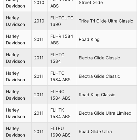
Davidson
1584
Classic
2010
Street Glide
Davidson
ABS
Harley
FLHRC
Road King
2008
Harley
FLHTCUTG
Davidson
1584 ABS
Classic
2010
Trike Tri Glide Ultra Classic
Davidson
1690
Harley
Electra
2008
FLHT 1584
Harley
FLHR 1584
Davidson
Glide
2011
Road King
Davidson
ABS
Electra
Harley
FLHTCU
Harley
FLHTC
2008
Glide Ultra
2011
Electra Glide Classic
Davidson
1584 ABS
Davidson
1584
Classic
Harley
FLHTC
Harley
2011
Electra Glide Classic
2008
FLHX 1584
Street Glide
Davidson
1584 ABS
Davidson
Harley
FLHRC
Harley
2011
Road King Classic
2008
FLTR 1584
Road Glide
Davidson
1584 ABS
Davidson
Harley
FLHTK
Harley
FLHX 1584
2011
Electra Glide Ultra Limited
2008
Street Glide
Davidson
1584 ABS
Davidson
ABS
Harley
FLTRU
Electra
2011
Road Glide Ultra
Harley
FLHTC
Davidson
1690 ABS
2008
Glide
Davidson
1584