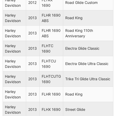
2012
Road Glide Custom
Harley
FLHR 1584
Davidson
1690
2010
Road King
Davidson
ABS
Harley
FLHR 1690
2013
Road King
Electra
Davidson
ABS
Harley
FLHTC
2010
Glide
Davidson
1584
Classic
Harley
FLHR 1690
Road King 110th
2013
Davidson
ABS
Anniversary
Harley
FLHRC
Road King
2010
Davidson
1584 ABS
Classic
Harley
FLHTC
2013
Electra Glide Classic
Davidson
1690
Electra
Harley
FLHTK
2010
Glide Ultra
Harley
FLHTCU
Davidson
1584 ABS
2013
Electra Glide Ultra Classic
Limited
Davidson
1690
Harley
FLHX 1584
Harley
FLHTCUTG
2010
Street Glide
2013
Trike Tri Glide Ultra Classic
Davidson
ABS
Davidson
1690
Trike Tri
Harley
Harley
FLHTCUTG
2013
FLHR 1690
Road King
2010
Glide Ultra
Davidson
Davidson
1690
Classic
Harley
2013
FLHX 1690
Street Glide
Harley
FLHR 1584
Davidson
2011
Road King