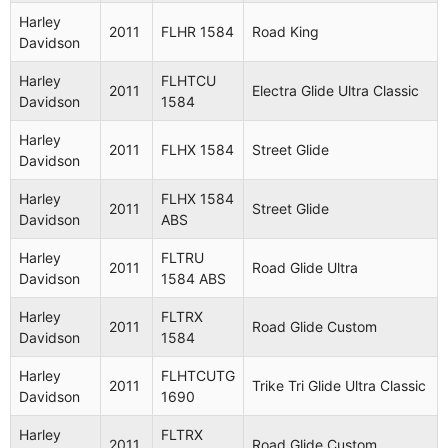
Classic
Harley
2011
FLHR 1584
Road King
Davidson
Harley
FLHT 1584
Electra
2008
Davidson
ABS
Glide
Harley
FLHTCU
2011
Electra Glide Ultra Classic
Davidson
1584
Harley
FLHR 1584
2009
Road King
Davidson
ABS
Harley
2011
FLHX 1584
Street Glide
Davidson
Harley
2009
FLTR 1584
Road Glide
Davidson
Harley
FLHX 1584
2011
Street Glide
Davidson
ABS
Harley
2009
FLHR 1584
Road King
Davidson
Harley
FLTRU
2011
Road Glide Ultra
Davidson
1584 ABS
Electra
Harley
FLHTC
2009
Glide
Davidson
1584
Harley
FLTRX
Classic
2011
Road Glide Custom
Davidson
1584
Harley
FLHRC
Road King
2009
Harley
FLHTCUTG
Davidson
1584
Classic
2011
Trike Tri Glide Ultra Classic
Davidson
1690
Harley
FLHT 1584
Electra
2009
Harley
FLTRX
Davidson
ABS
Glide
2011
Road Glide Custom