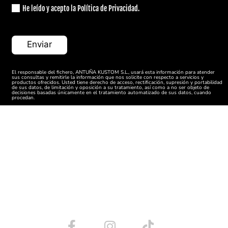
Davidson
1690 ABS
Classic
He leído y acepto la Política de Privacidad.
Electra
Harley
FLHTCU
2012
Glide Ultra
Davidson
1690
Classic
Electra
Harley
FLHTCU
El responsable del fichero, ANTUÑA KUSTOM S.L., usará esta información para atender
sus consultas y remitirle la información que nos solicite con respecto a servicios y
2012
Glide Ultra
productos ofrecidos. Usted tiene derecho de acceso, rectificación, supresión y portabilidad
Davidson
1690 ABS
de sus datos, de limitación y oposición a su tratamiento, así como a no ser objeto de
Classic
decisiones basadas únicamente en el tratamiento automatizado de sus datos, cuando
procedan.
Electra
Harley
FLHTK
2012
Glide Ultra
Davidson
1690 ABS
Limited
Harley
FLHR 1690
2012
Road King
Davidson
ABS
Harley
2012
FLHX 1690
Street Glide
Davidson
Trike Tri
Harley
FLHTCUTG
2012
Glide Ultra
Davidson
1690