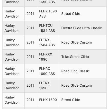
Davidson
1690 ABS
Electra
Harley
FLHTCU
Harley
FLHX 1690
2009
Glide Ultra
2011
Street Glide
Davidson
1584 ABS
Davidson
ABS
Classic
Harley
FLHTCU
Harley
FLTR 1584
2011
Electra Glide Ultra Classic
2009
Road Glide
Davidson
1584 ABS
Davidson
ABS
Harley
FLTRX
Trike Tri
2011
Road Glide Custom
Harley
FLHTCUTG
Davidson
1584 ABS
2009
Glide Ultra
Davidson
1690
Classic
Harley
FLHXXX
2011
Trike Street Glide
Davidson
1690
Electra
Harley
FLHTC
2009
Glide
Davidson
1584 ABS
Harley
FLHRC
2011
Road King Classic
Classic
Davidson
1690 ABS
Harley
FLHRC
Road King
2009
Harley
FLTRX
2011
Road Glide Custom
Davidson
1584 ABS
Classic
Davidson
1690
Harley
Electra
2009
FLHT 1584
Harley
2011
FLHX 1690
Street Glide
Davidson
Glide
Davidson