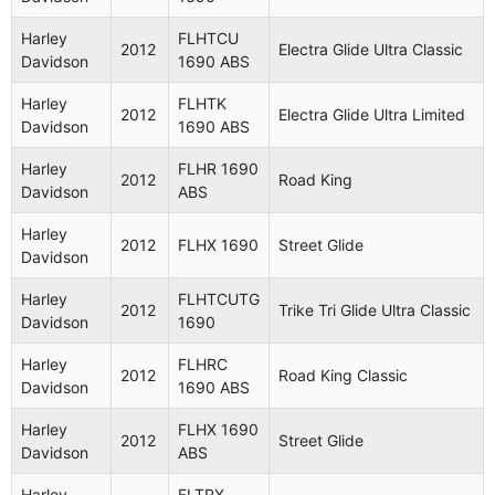
Electra
Harley
FLHTCU
Harley
FLHTCU
2012
Electra Glide Ultra Classic
2010
Glide Ultra
Davidson
1690 ABS
Davidson
1584 ABS
Classic
Harley
FLHTK
2012
Electra Glide Ultra Limited
Harley
Davidson
1690 ABS
2010
FLHX 1584
Street Glide
Davidson
Harley
FLHR 1690
2012
Road King
Harley
Davidson
ABS
2010
FLTR 1584
Road Glide
Davidson
Harley
2012
FLHX 1690
Street Glide
Harley
FLHXXX
Trike Street
Davidson
2010
Davidson
1690
Glide
Harley
FLHTCUTG
2012
Trike Tri Glide Ultra Classic
Harley
FLTRX
Road Glide
Davidson
1690
2010
Davidson
1584
Custom
Harley
FLHRC
2012
Road King Classic
Harley
FLTRX
Road Glide
Davidson
1690 ABS
2010
Davidson
1584 ABS
Custom
Harley
FLHX 1690
2012
Street Glide
Harley
Electra
Davidson
ABS
2010
FLHT 1584
Davidson
Glide
Harley
FLTRX