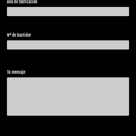
Electra
Año de fabricación
Harley
FLHTC
2011
Glide
Davidson
1690 ABS
Classic
Electra
Harley
FLHTK
2011
Glide Ultra
Davidson
1690 ABS
Nº de bastidor
Limited
Harley
2012
FLHR 1690
Road King
Davidson
Harley
FLTRX
Road Glide
2012
Tu mensaje
Davidson
1690 ABS
Custom
Harley
FLTRU
Road Glide
2012
Davidson
1690 ABS
Ultra
Electra
Harley
FLHTC
2012
Glide
Davidson
1690
Classic
Electra
Harley
FLHTC
2012
Glide