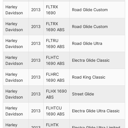
Davidson
ABS
Harley
FLTRX
2013
Road Glide Custom
Electra
Davidson
1690
Harley
FLHTC
2011
Glide
Davidson
1584
Harley
FLTRX
Classic
2013
Road Glide Custom
Davidson
1690 ABS
Electra
Harley
FLHTC
Harley
FLTRU
2011
Glide
2013
Road Glide Ultra
Davidson
1584 ABS
Davidson
1690 ABS
Classic
Harley
FLHTC
Harley
FLHRC
Road King
2013
Electra Glide Classic
2011
Davidson
1690 ABS
Davidson
1584 ABS
Classic
Harley
FLHRC
Electra
2013
Road King Classic
Harley
FLHTK
Davidson
1690 ABS
2011
Glide Ultra
Davidson
1584 ABS
Limited
Harley
FLHX 1690
2013
Street Glide
Davidson
ABS
Harley
FLTRU
Road Glide
2011
Davidson
1690 ABS
Ultra
Harley
FLHTCU
2013
Electra Glide Ultra Classic
Davidson
1690 ABS
Harley
2011
FLHR 1584
Road King
Davidson
Harley
FLHTK
2013
Electra Glide Ultra Limited