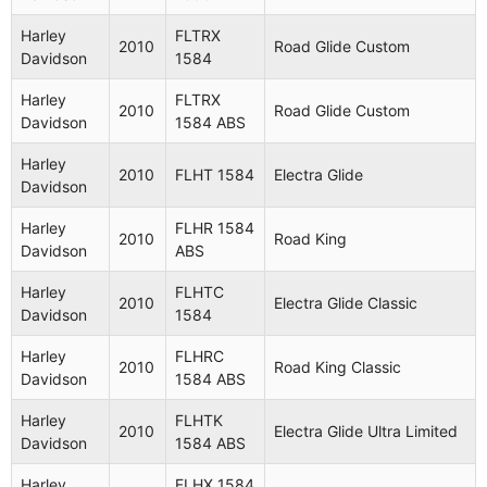
Harley
FLTRX
2010
Road Glide Custom
Davidson
1584
Harley
FLTRX
2010
Road Glide Custom
Davidson
1584 ABS
Harley
2010
FLHT 1584
Electra Glide
Aplicaciones (97 modelos
Davidson
compatibles)
Harley
FLHR 1584
2010
Road King
Davidson
ABS
Harley
FLHTC
Fabricante
Año
Modelo
Nombre
2010
Electra Glide Classic
Davidson
1584
Harley
2008
FLHR 1584
Road King
Harley
FLHRC
Davidson
2010
Road King Classic
Davidson
1584 ABS
Harley
FLHR 1584
2008
Road King
Harley
FLHTK
Davidson
ABS
2010
Electra Glide Ultra Limited
Davidson
1584 ABS
Harley
FLHRC
Road King
2008
Harley
FLHX 1584