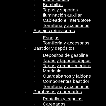
Bombillas
Tapas y soportes
Iluminación auxiliar
Cableado e interruptores
Tornillería y accesorios
Espejos retrovisores
Espejos
Tornillería y accesorios
Bastidor y depósitos
Depositos de gasolina
Tapas y tapones depósito
Tapas y embellecedores
Matrícula
Guardabarros y faldones
Componentes bastidor
Tornillería y accesorios
Parabrisas y carenados
Pantallas y cúpulas
Carenados