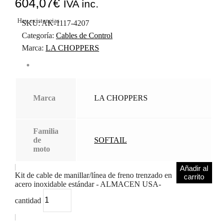
604,07
€
IVA inc.
Hay existencias
SKU:
AK-1117-4207
Categoría:
Cables de Control
Marca:
LA CHOPPERS
Marca
LA CHOPPERS
Familia
de
SOFTAIL
moto
Añadir al
Kit de cable de manillar/línea de freno trenzado en
carrito
acero inoxidable estándar - ALMACEN USA-
cantidad