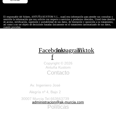
El responsable del fichero, ANTUÑA KUSTOM S.L., usará esta información para atender sus consultas y
remitirle la información que nos solicite con respecto a servicios y productos ofrecidos. Usted tiene derecho
de acceso, rectificación, supresión y portabilidad de sus datos, de limitación y oposición a su tratamiento,
así como a no ser objeto de decisiones basadas únicamente en el tratamiento automatizado de sus datos,
cuando procedan.
Facebook-
Instagram
Tiktok
f
Copyright © 2026
Antuña Kustom
Contacto
Av. Ingeniero José
Alegría nº 4, Bajo 2
30007 Murcia Tel.663663739
administracion@ak-murcia.com
Políticas