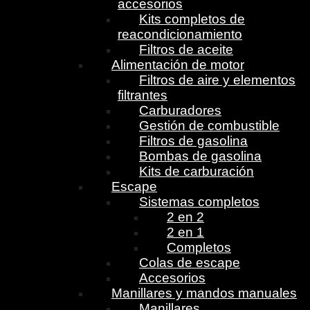
accesorios
Kits completos de
reacondicionamiento
Filtros de aceite
Alimentación de motor
Filtros de aire y elementos
filtrantes
Carburadores
Gestión de combustible
Filtros de gasolina
Bombas de gasolina
Kits de carburación
Escape
Sistemas completos
2 en 2
2 en 1
Completos
Colas de escape
Accesorios
Manillares y mandos manuales
Manillares