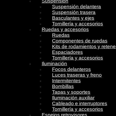
Suspensión
Suspensión delantera
Suspensión trasera
Basculantes y ejes
Tornillería y accesorios
Ruedas y accesorios
Ruedas
Componentes de ruedas
Kits de rodamientos y reten
Espaciadores
Tornillería y accesorios
Iluminación
Focos delanteros
Luces traseras y freno
Intermitentes
Bombillas
Tapas y soportes
Iluminación auxiliar
Cableado e interruptores
Tornillería y accesorios
Espejos retrovisores