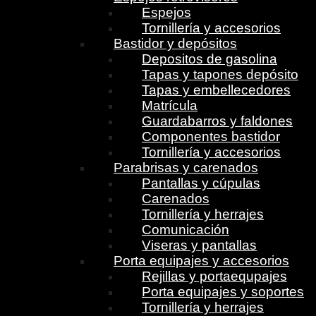
Espejos
Tornillería y accesorios
Bastidor y depósitos
Depositos de gasolina
Tapas y tapones depósito
Tapas y embellecedores
Matrícula
Guardabarros y faldones
Componentes bastidor
Tornillería y accesorios
Parabrisas y carenados
Pantallas y cúpulas
Carenados
Tornillería y herrajes
Comunicación
Viseras y pantallas
Porta equipajes y accesorios
Rejillas y portaequpajes
Porta equipajes y soportes
Tornillería y herrajes