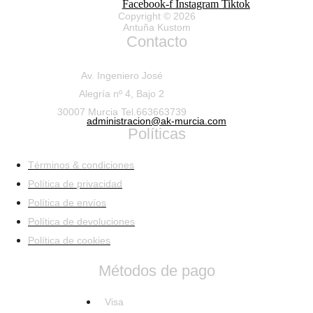
Facebook-f
Instagram
Tiktok
Copyright © 2026
Antuña Kustom
Contacto
Av. Ingeniero José
Alegría nº 4, Bajo 2
30007 Murcia Tel.663663739
administracion@ak-murcia.com
Políticas
Términos & condiciones
Política de privacidad
Política de envíos
Política de devoluciones
Política de cookies
Métodos de pago
Visa