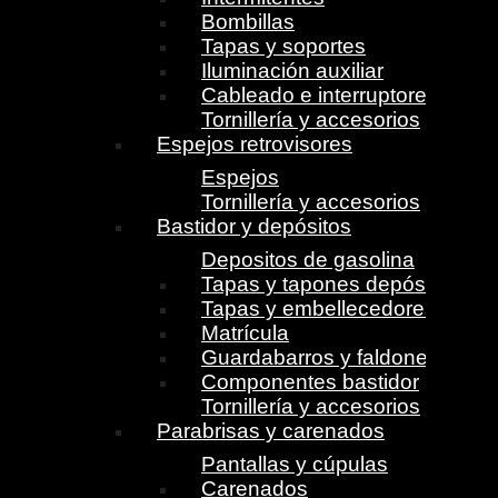
Bombillas
Tapas y soportes
Iluminación auxiliar
Cableado e interruptores
Tornillería y accesorios
Espejos retrovisores
Espejos
Tornillería y accesorios
Bastidor y depósitos
Depositos de gasolina
Tapas y tapones depósito
Tapas y embellecedores
Matrícula
Guardabarros y faldones
Componentes bastidor
Tornillería y accesorios
Parabrisas y carenados
Pantallas y cúpulas
Carenados