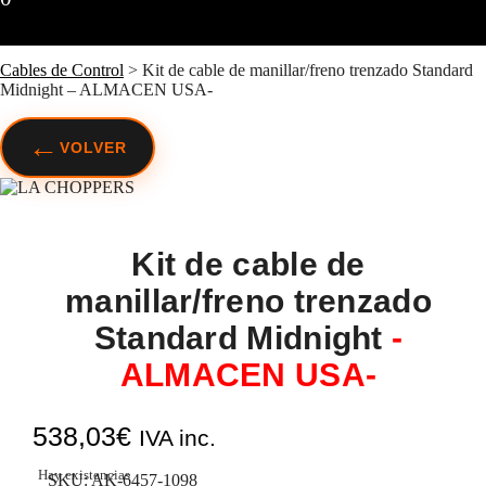
Cables de Control
>
Kit de cable de manillar/freno trenzado Standard
Midnight – ALMACEN USA-
←
VOLVER
Kit de cable de
manillar/freno trenzado
Standard Midnight
-
ALMACEN USA-
538,03
€
IVA inc.
Hay existencias
SKU:
AK-6457-1098