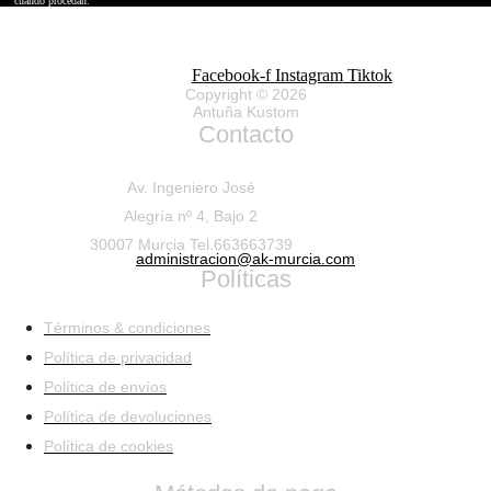
cuando procedan.
Facebook-f
Instagram
Tiktok
Copyright © 2026
Antuña Kustom
Contacto
Av. Ingeniero José
Alegría nº 4, Bajo 2
30007 Murcia Tel.663663739
administracion@ak-murcia.com
Políticas
Términos & condiciones
Política de privacidad
Política de envíos
Política de devoluciones
Política de cookies