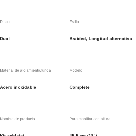
Disco
Estilo
Dual
Braided, Longitud alternativa
Material de alojamiento/funda
Modelo
Acero inoxidable
Complete
Nombre de producto
Para manillar con altura
Kit cable(s)
45,5 cm (18")