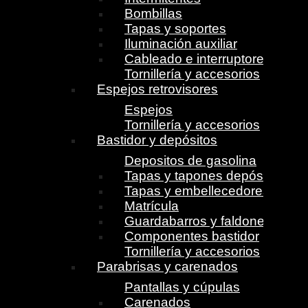
Bombillas
Tapas y soportes
Iluminación auxiliar
Cableado e interruptores
Tornillería y accesorios
Espejos retrovisores
Espejos
Tornillería y accesorios
Bastidor y depósitos
Depositos de gasolina
Tapas y tapones depósito
Tapas y embellecedores
Matrícula
Guardabarros y faldones
Componentes bastidor
Tornillería y accesorios
Parabrisas y carenados
Pantallas y cúpulas
Carenados