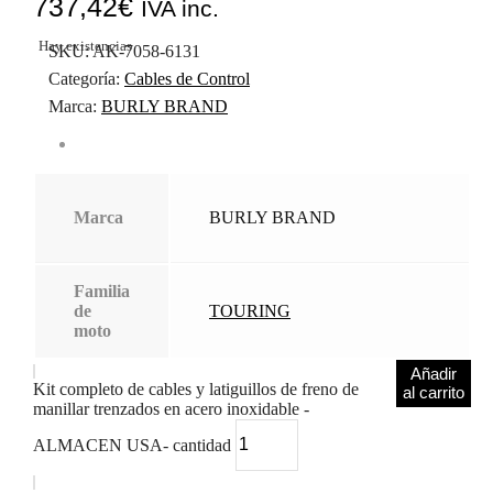
737,42
€
IVA inc.
Hay existencias
SKU:
AK-7058-6131
Categoría:
Cables de Control
Marca:
BURLY BRAND
Marca
BURLY BRAND
Familia
de
TOURING
moto
Añadir
Kit completo de cables y latiguillos de freno de
al carrito
manillar trenzados en acero inoxidable -
ALMACEN USA- cantidad