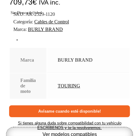
709,73
€
IVA inc.
Sin Disponibilidad
SKU:
AK-2529-1120
Categoría:
Cables de Control
Marca:
BURLY BRAND
Marca
BURLY BRAND
Familia
de
TOURING
moto
Si tienes alguna duda sobre compatibilidad con tu vehículo
ESCRÍBENOS y te la resolveremos.
Ver modelos compatibles