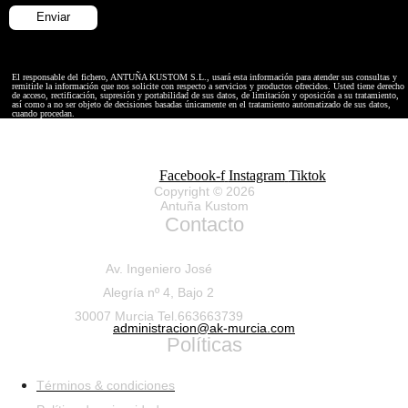
El responsable del fichero, ANTUÑA KUSTOM S.L., usará esta información para atender sus consultas y
remitirle la información que nos solicite con respecto a servicios y productos ofrecidos. Usted tiene derecho
de acceso, rectificación, supresión y portabilidad de sus datos, de limitación y oposición a su tratamiento,
así como a no ser objeto de decisiones basadas únicamente en el tratamiento automatizado de sus datos,
cuando procedan.
Facebook-f
Instagram
Tiktok
Copyright © 2026
Antuña Kustom
Contacto
Av. Ingeniero José
Alegría nº 4, Bajo 2
30007 Murcia Tel.663663739
administracion@ak-murcia.com
Políticas
Términos & condiciones