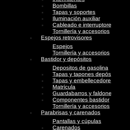
Bombillas
Tapas y soportes
Iluminación auxiliar
Cableado e interruptores
Tornillería y accesorios
Espejos retrovisores
Espejos
Tornillería y accesorios
Bastidor y depósitos
Depositos de gasolina
Tapas y tapones depósito
Tapas y embellecedores
Matrícula
Guardabarros y faldones
Componentes bastidor
Tornillería y accesorios
Parabrisas y carenados
Pantallas y cúpulas
Carenados