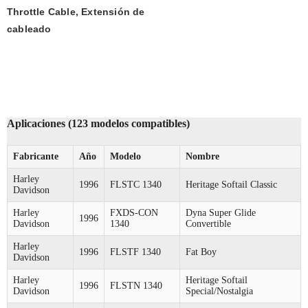
Throttle Cable, Extensión de 
cableado
Aplicaciones (123 modelos compatibles)
Fabricante
Año
Modelo
Nombre
Harley
1996
FLSTC 1340
Heritage Softail Classic
Davidson
Harley
FXDS-CON
Dyna Super Glide
1996
Davidson
1340
Convertible
Harley
1996
FLSTF 1340
Fat Boy
Davidson
Harley
Heritage Softail
1996
FLSTN 1340
Davidson
Special/Nostalgia