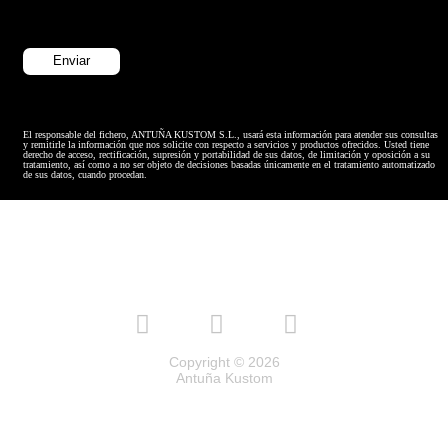
El responsable del fichero, ANTUÑA KUSTOM S.L., usará esta información para atender sus consultas
y remitirle la información que nos solicite con respecto a servicios y productos ofrecidos. Usted tiene
derecho de acceso, rectificación, supresión y portabilidad de sus datos, de limitación y oposición a su
tratamiento, así como a no ser objeto de decisiones basadas únicamente en el tratamiento automatizado
de sus datos, cuando procedan.
Copyright © 2026
Antuña Kustom