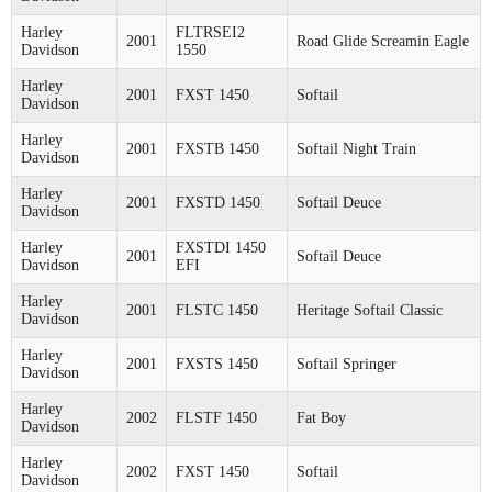
Harley
FLTRSEI2
2001
Road Glide Screamin Eagle
Davidson
1550
Harley
2001
FXST 1450
Softail
Davidson
Harley
2001
FXSTB 1450
Softail Night Train
Davidson
Harley
2001
FXSTD 1450
Softail Deuce
Davidson
Harley
FXSTDI 1450
2001
Softail Deuce
Davidson
EFI
Harley
2001
FLSTC 1450
Heritage Softail Classic
Davidson
Harley
2001
FXSTS 1450
Softail Springer
Davidson
Harley
2002
FLSTF 1450
Fat Boy
Davidson
Harley
2002
FXST 1450
Softail
Davidson