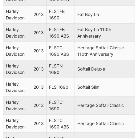
FLSTFB
Harley
FLSTFB
Harley
Fat Boy
2013
Fat Boy Lo
2011
1584
Davidson
1690
Davidson
Special
ABS
Harley
FLSTFB
Fat Boy Lo 110th
2013
FLSTF
Davidson
1690 ABS
Anniversary
Harley
2011
1584
Fat Boy
Davidson
ABS
Harley
FLSTC
Heritage Softail Classic
2013
Davidson
1690 ABS
110th Anniversary
FLSTFB
Harley
2011
1584
Fat Boy Lo
Harley
FLSTN
Davidson
2013
Softail Deluxe
ABS
Davidson
1690
Harley
FLSTF
Harley
2012
Fat Boy
2013
FLS 1690
Softail Slim
Davidson
1690
Davidson
FLSTF
Harley
FLSTC
Harley
2013
Heritage Softail Classic
2012
1690
Fat Boy
Davidson
1690
Davidson
ABS
Harley
FLSTC
2013
Heritage Softail Classic
FLSTFB
Davidson
1690 ABS
Harley
Fat Boy
2012
1690
Davidson
Special