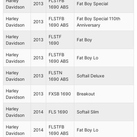
Harley
FLSTFB
ABS
2013
Fat Boy Special
Davidson
1690 ABS
Harley
FLSTN
Softail
2012
Harley
FLSTFB
Fat Boy Special 110th
Davidson
1690
Deluxe
2013
Davidson
1690 ABS
Anniversary
FLSTC
Heritage
Harley
Harley
FLSTF
2012
1690
Softail
2013
Fat Boy
Davidson
Davidson
1690
ABS
Classic
Harley
FLSTFB
Harley
FXS
2013
Fat Boy Lo
2012
Blackline
Davidson
1690 ABS
Davidson
1690
Harley
FLSTN
Harley
FLSTFB
2013
Softail Deluxe
2012
Fat Boy Lo
Davidson
1690 ABS
Davidson
1690
Harley
FLSTFB
2013
FXSB 1690
Breakout
Harley
Davidson
2012
1690
Fat Boy Lo
Davidson
ABS
Harley
2014
FLS 1690
Softail Slim
Davidson
Heritage
Harley
FLSTC
2012
Softail
Davidson
1690
Harley
FLSTFB
Classic
2014
Fat Boy Lo
Davidson
1690 ABS