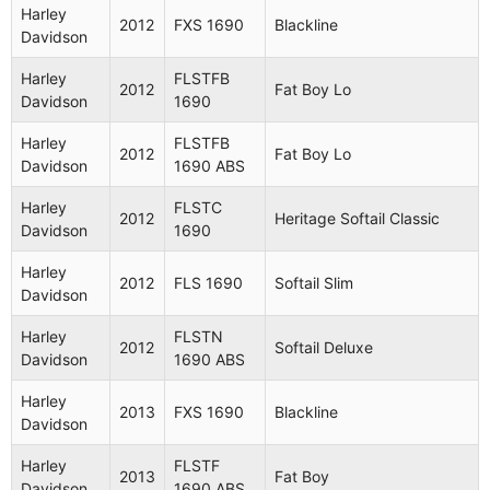
Davidson
1584
Harley
2012
FXS 1690
Blackline
Davidson
FLSTC
Heritage
Harley
2011
1584
Softail
Davidson
Harley
FLSTFB
ABS
Classic
2012
Fat Boy Lo
Davidson
1690
FLSTN
Harley
Softail
Harley
FLSTFB
2011
1584
2012
Fat Boy Lo
Davidson
Deluxe
Davidson
1690 ABS
ABS
Harley
FLSTC
Harley
FXS
2012
Heritage Softail Classic
2011
Blackline
Davidson
1690
Davidson
1584
Harley
Heritage
2012
FLS 1690
Softail Slim
Harley
FLSTC
Davidson
2011
Softail
Davidson
1584
Classic
Harley
FLSTN
2012
Softail Deluxe
Davidson
1690 ABS
Harley
FLSTN
Softail
2011
Davidson
1584
Deluxe
Harley
2013
FXS 1690
Blackline
Davidson
Softail
Harley
FLSTSE2
2011
Convertible
Harley
FLSTF
Davidson
1800
2013
Fat Boy
CVO
Davidson
1690 ABS