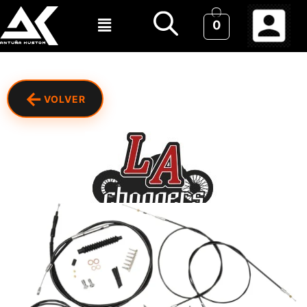
0
←
VOLVER