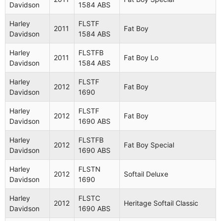
Davidson
1584 ABS
Harley
FLSTF
2011
Fat Boy
Davidson
1584 ABS
Harley
FLSTFB
2011
Fat Boy Lo
Davidson
1584 ABS
Harley
FLSTF
Aplicaciones (50 modelos
2012
Fat Boy
Davidson
1690
compatibles)
Harley
FLSTF
2012
Fat Boy
Davidson
1690 ABS
Fabricante
Año
Modelo
Nombre
Harley
FLSTFB
2012
Fat Boy Special
Davidson
1690 ABS
Harley
FLSTSB
2011
Cross Bones
Davidson
1584
Harley
FLSTN
2012
Softail Deluxe
Davidson
1690
Harley
FLSTFB
2011
Fat Boy Lo
Davidson
1584
Harley
FLSTC
2012
Heritage Softail Classic
Davidson
1690 ABS
Harley
FLSTF
2011
Fat Boy