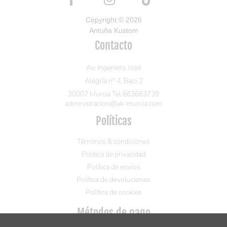
Copyright © 2026
Antuña Kustom
Contacto
Av. Ingeniero José
Alegría nº 4, Bajo 2
30007 Murcia Tel.663663739
administracion@ak-murcia.com
Políticas
Términos & condiciones
Política de privacidad
Política de envíos
Política de devoluciones
Política de cookies
Métodos de pago