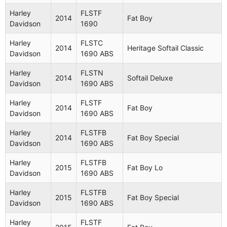
Harley
FLS
2012
Softail Slim
Harley
FLSTF
Davidson
1690
2014
Fat Boy
Davidson
1690
FLSTN
Harley
Softail
Harley
FLSTC
2012
1690
2014
Heritage Softail Classic
Davidson
Deluxe
Davidson
1690 ABS
ABS
Harley
FLSTN
Harley
FXS
2014
Softail Deluxe
2013
Blackline
Davidson
1690 ABS
Davidson
1690
Harley
FLSTF
FLSTF
2014
Fat Boy
Harley
Davidson
1690 ABS
2013
1690
Fat Boy
Davidson
ABS
Harley
FLSTFB
2014
Fat Boy Special
Davidson
1690 ABS
Harley
FLSTFB
2013
Fat Boy Lo
Davidson
1690
Harley
FLSTFB
2015
Fat Boy Lo
Davidson
1690 ABS
FLSTFB
Fat Boy Lo
Harley
2013
1690
110th
Davidson
Harley
FLSTFB
ABS
Anniversary
2015
Fat Boy Special
Davidson
1690 ABS
Heritage
FLSTC
Harley
FLSTF
Harley
Softail