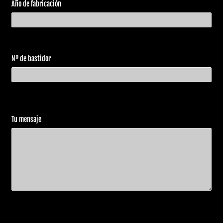
2014
1690
Fat Boy Lo
Año de fabricación
Davidson
ABS
Harley
FLSTF
2014
Fat Boy
Davidson
1690
Nº de bastidor
FLSTC
Heritage
Harley
2014
1690
Softail
Davidson
ABS
Classic
FLSTN
Harley
Softail
2014
1690
Davidson
Deluxe
Tu mensaje
ABS
FLSTF
Harley
2014
1690
Fat Boy
Davidson
ABS
FLSTFB
Harley
Fat Boy
2014
1690
Davidson
Special
ABS
FLSTFB