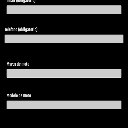
Email (obligatorio)
Harley
Special
2013
1690
Davidson
110th
ABS
Anniversary
Harley
FLSTF
2013
Fat Boy
Teléfono (obligatorio)
Davidson
1690
FLSTFB
Harley
2013
1690
Fat Boy Lo
Davidson
ABS
Marca de moto
FLSTN
Harley
Softail
2013
1690
Davidson
Deluxe
ABS
Harley
FXSB
2013
Breakout
Davidson
1690
Modelo de moto
Harley
FLS
2014
Softail Slim
Davidson
1690
FLSTFB
Harley