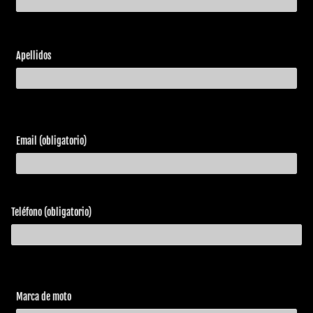
Harley
FLSTSB
Cross
2010
Davidson
1584
Bones
Apellidos
Harley
FLSTFB
Fat Boy
2010
Davidson
1584
Special
Heritage
Harley
FLSTC
2010
Softail
Davidson
1584
Classic
Email (obligatorio)
Harley
FLHXSE
Street
2010
Davidson
1800 ABS
Glide CVO
Harley
2010
FLSTF 1584
Fat Boy
Davidson
Teléfono (obligatorio)
Harley
FLSTN
Softail
2010
Davidson
1584
Deluxe
Softail
Harley
FLSTSE
2010
Convertible
Marca de moto
Davidson
1800
CVO