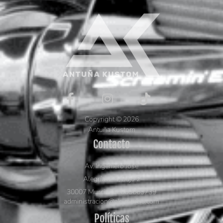
Copyright © 2026
Antuña Kustom
Contacto
Av. Ingeniero José
Alegría nº 4, Bajo 2
30007 Murcia Tel.663663739
administracion@ak-murcia.com
Políticas