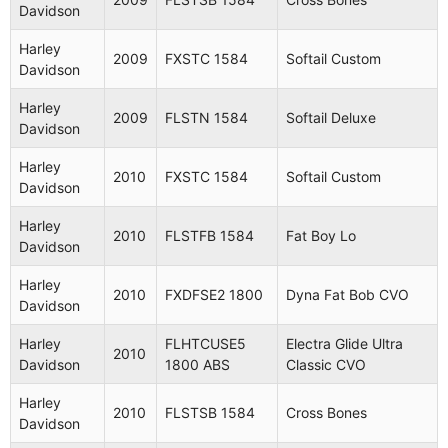
Davidson
Harley
FLTRSE3
Road Glide
2009
Harley
Davidson
1800 ABS
CVO
2009
FXSTC 1584
Softail Custom
Davidson
Harley
FXSTB
Softail
2009
Harley
Davidson
1584
Night Train
2009
FLSTN 1584
Softail Deluxe
Davidson
Harley
2009
FLSTF 1584
Fat Boy
Harley
Davidson
2010
FXSTC 1584
Softail Custom
Davidson
Heritage
Harley
FLSTC
Harley
2009
Softail
2010
FLSTFB 1584
Fat Boy Lo
Davidson
1584
Davidson
Classic
Harley
Softail
2010
FXDFSE2 1800
Dyna Fat Bob CVO
Harley
FXSTSSE3
Davidson
2009
Springer
Davidson
1800
CVO
Harley
FLHTCUSE5
Electra Glide Ultra
2010
Davidson
1800 ABS
Classic CVO
Electra
Harley
FLHTCUSE4
Glide Ultra
2009
Harley
Davidson
1800 ABS
Classic
2010
FLSTSB 1584
Cross Bones
Davidson
CVO