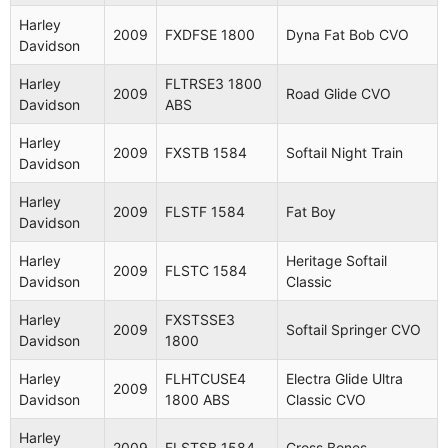
Classic
Harley
2009
FXDFSE 1800
Dyna Fat Bob CVO
Harley
FXSTD
Softail
Davidson
2007
Davidson
1584
Deuce
Harley
FLTRSE3 1800
2009
Road Glide CVO
Harley
Davidson
ABS
2007
FLSTF 1584
Fat Boy
Davidson
Harley
2009
FXSTB 1584
Softail Night Train
Harley
FLSTN
Softail
Davidson
2007
Davidson
1584
Deluxe
Harley
2009
FLSTF 1584
Fat Boy
Harley
Davidson
2008
FLSTF 1584
Fat Boy
Davidson
Harley
Heritage Softail
2009
FLSTC 1584
Harley
FLSTN
Softail
Davidson
Classic
2008
Davidson
1584
Deluxe
Harley
FXSTSSE3
2009
Softail Springer CVO
Heritage
Davidson
1800
Harley
FLSTC
2008
Softail
Davidson
1584
Harley
FLHTCUSE4
Electra Glide Ultra
Classic
2009
Davidson
1800 ABS
Classic CVO
Harley
FXDFSE
Dyna Fat
2009
Harley
Davidson
1800
Bob CVO
2009
FLSTSB 1584
Cross Bones