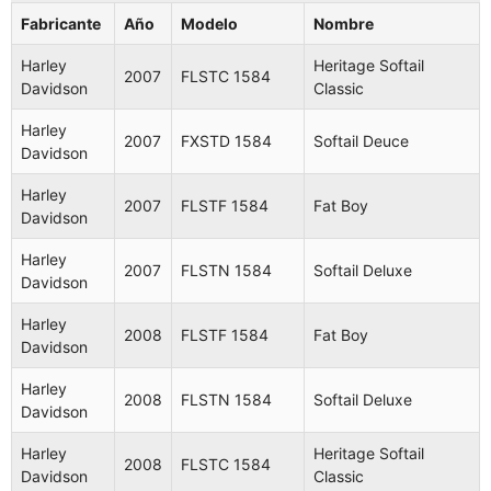
Fabricante
Año
Modelo
Nombre
Harley
Heritage Softail
2007
FLSTC 1584
Davidson
Classic
Harley
2007
FXSTD 1584
Softail Deuce
Davidson
Harley
2007
FLSTF 1584
Fat Boy
Davidson
Harley
2007
FLSTN 1584
Softail Deluxe
Davidson
Aplicaciones (28 modelos
Harley
2008
FLSTF 1584
Fat Boy
compatibles)
Davidson
Harley
2008
FLSTN 1584
Softail Deluxe
Fabricante
Año
Modelo
Nombre
Davidson
Heritage
Harley
Heritage Softail
Harley
FLSTC
2008
FLSTC 1584
2007
Softail
Davidson
Classic
Davidson
1584