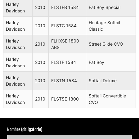
Harley
Harley
FLSTSB
Cross
2010
FLSTFB 1584
Fat Boy Special
2009
Davidson
Davidson
1584
Bones
Harley
Heritage Softail
Harley
FXSTC
Softail
2010
FLSTC 1584
2009
Davidson
Classic
Davidson
1584
Custom
Harley
FLHXSE 1800
Harley
FLSTN
Softail
2010
Street Glide CVO
2009
Davidson
ABS
Davidson
1584
Deluxe
Harley
Harley
FXSTC
Softail
2010
FLSTF 1584
Fat Boy
2010
Davidson
Davidson
1584
Custom
Harley
Harley
FLSTFB
2010
FLSTN 1584
Softail Deluxe
2010
Fat Boy Lo
Davidson
Davidson
1584
Harley
Softail Convertible
Harley
FXDFSE2
Dyna Fat
2010
FLSTSE 1800
2010
Davidson
CVO
Davidson
1800
Bob CVO
Electra
Harley
FLHTCUSE5
Glide Ultra
2010
Davidson
1800 ABS
Classic
Nombre (obligatorio)
CVO