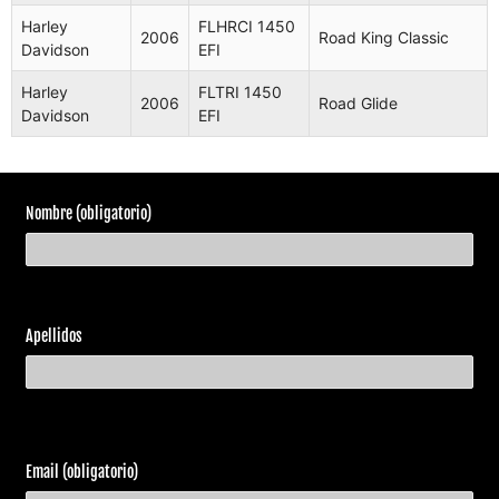
Davidson
1450
Harley
FLHRCI 1450
2006
Road King Classic
Davidson
EFI
Harley
FLHRCI
Road King
2003
Davidson
1450 EFI
Classic
Harley
FLTRI 1450
2006
Road Glide
Davidson
EFI
Harley
FLHRC
Road King
2004
Davidson
1450
Classic
Harley
FLHRSI
Road King
2004
Davidson
1450 EFI
Custom
Nombre (obligatorio)
Harley
FLHRS
Road King
2004
Davidson
1450
Custom
Harley
FLHR
2004
Road King
Apellidos
Davidson
1450
Harley
FLHRI
2004
Road King
Davidson
1450 EFI
Harley
FLHRCI
Road King
2004
Davidson
1450 EFI
Classic
Email (obligatorio)