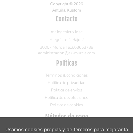
Copyright © 2026
Antuña Kustom
Contacto
Av. Ingeniero José
Alegría nº 4, Bajo 2
30007 Murcia Tel.663663739
administracion@ak-murcia.com
Políticas
Términos & condiciones
Política de privacidad
Política de envíos
Política de devoluciones
Política de cookies
Métodos de pago
Visa