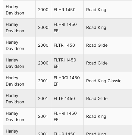
Harley
2000
FLHR 1450
Road King
Davidson
Harley
FLHRI 1450
2000
Road King
Davidson
EFI
Harley
2000
FLTR 1450
Road Glide
Aplicaciones (53 modelos
Davidson
compatibles)
Harley
FLTRI 1450
2000
Road Glide
Davidson
EFI
Harley
FLHRCI 1450
Fabricante
Año
Modelo
Nombre
2001
Road King Classic
Davidson
EFI
Harley
FLHR
1996
Road King
Harley
Davidson
1340
2001
FLTR 1450
Road Glide
Davidson
Harley
FLHRI
1996
Road King
Harley
FLHRI 1450
Davidson
1340 EFI
2001
Road King
Davidson
EFI
Harley
FLHR
1997
Road King
Harley
Davidson
1340
2001
FLHR 1450
Road King