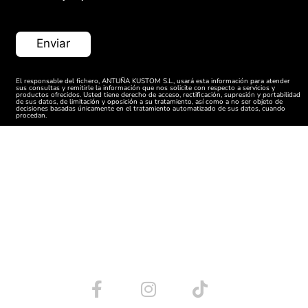
El responsable del fichero, ANTUÑA KUSTOM S.L., usará esta información para atender
sus consultas y remitirle la información que nos solicite con respecto a servicios y
productos ofrecidos. Usted tiene derecho de acceso, rectificación, supresión y portabilidad
de sus datos, de limitación y oposición a su tratamiento, así como a no ser objeto de
decisiones basadas únicamente en el tratamiento automatizado de sus datos, cuando
procedan.