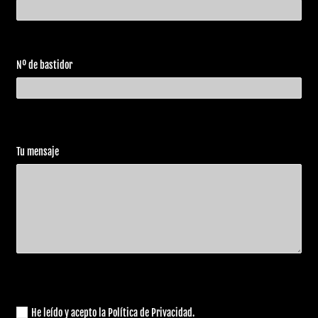
Harley
FLHRSI
Road King
2006
Davidson
1450 EFI
Custom
Nº de bastidor
Harley
FLHR
2006
Road King
Davidson
1450
Harley
FLHRS
Road King
2006
Davidson
1450
Custom
Harley
FLHRCI
Road King
Tu mensaje
2006
Davidson
1450 EFI
Classic
Harley
FLTRI
2006
Road Glide
Davidson
1450 EFI
He leído y acepto la Política de Privacidad.