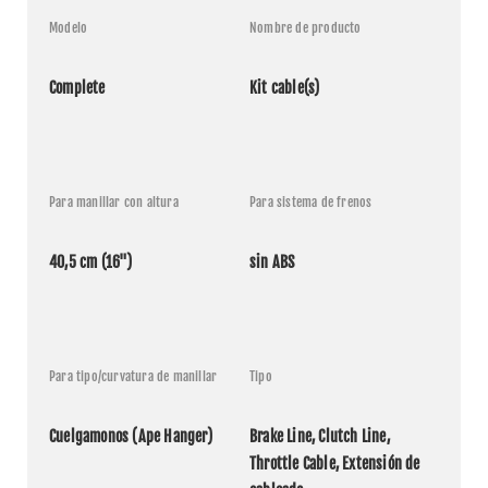
Modelo
Nombre de producto
Complete
Kit cable(s)
Para manillar con altura
Para sistema de frenos
Aplicaciones (2 modelos
40,5 cm (16")
sin ABS
compatibles)
Fabricante
Año
Modelo
Nombre
Para tipo/curvatura de manillar
Tipo
Harley
FXDLI
Dyna Low
2006
Davidson
1450 EFI
Rider
Cuelgamonos (Ape Hanger)
Brake Line, Clutch Line, 
Dyna
Harley
FXDI
Throttle Cable, Extensión de 
2006
Super
Davidson
1450 EFI