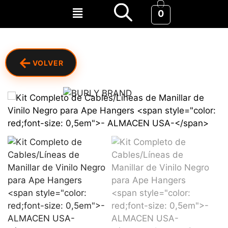
0
←
VOLVER