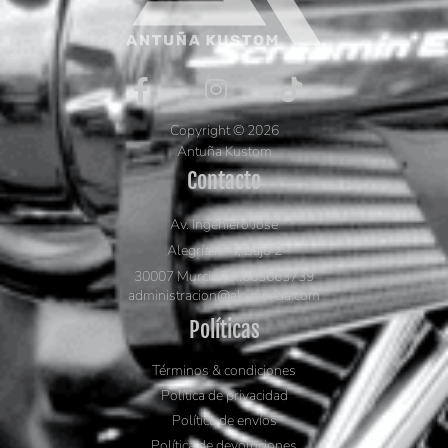
Copyright © 2026
Antuña Kustom
Contacto
Av. Ingeniero José
Alegría nº 4, Bajo 2
30007 Murcia Tel.663663739
administracion@ak-murcia.com
Políticas
Términos & condiciones
Política de privacidad
Política de envíos
Política de devoluciones