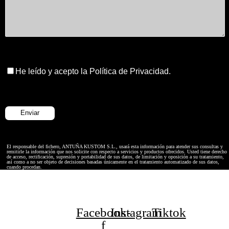
He leído y acepto la Política de Privacidad.
El responsable del fichero, ANTUÑA KUSTOM S.L., usará esta información para atender sus consultas y
remitirle la información que nos solicite con respecto a servicios y productos ofrecidos. Usted tiene derecho
de acceso, rectificación, supresión y portabilidad de sus datos, de limitación y oposición a su tratamiento,
así como a no ser objeto de decisiones basadas únicamente en el tratamiento automatizado de sus datos,
cuando procedan.
Facebook-
Instagram
Tiktok
f