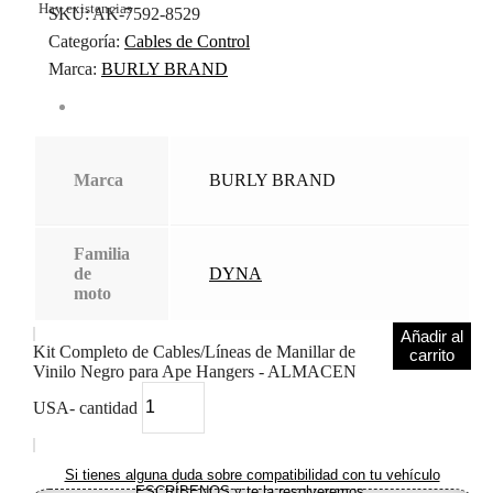
Hay existencias
SKU:
AK-7592-8529
Categoría:
Cables de Control
Marca:
BURLY BRAND
Marca
BURLY BRAND
Familia
de
DYNA
moto
Añadir al
Kit Completo de Cables/Líneas de Manillar de
carrito
Vinilo Negro para Ape Hangers - ALMACEN
USA- cantidad
Si tienes alguna duda sobre compatibilidad con tu vehículo
ESCRÍBENOS y te la resolveremos.