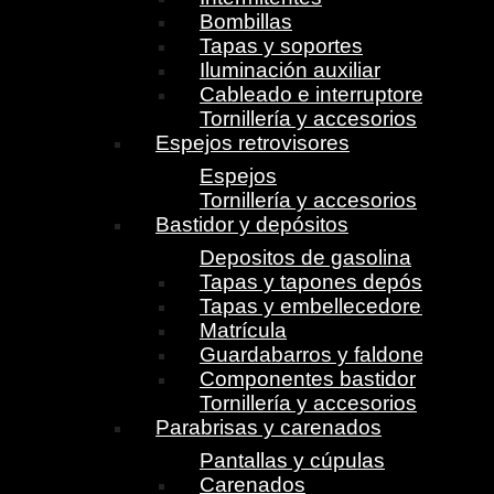
Bombillas
Tapas y soportes
Iluminación auxiliar
Cableado e interruptores
Tornillería y accesorios
Espejos retrovisores
Espejos
Tornillería y accesorios
Bastidor y depósitos
Depositos de gasolina
Tapas y tapones depósito
Tapas y embellecedores
Matrícula
Guardabarros y faldones
Componentes bastidor
Tornillería y accesorios
Parabrisas y carenados
Pantallas y cúpulas
Carenados