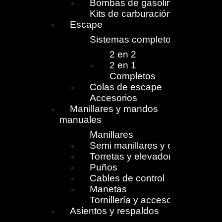
Bombas de gasolina
Kits de carburación
Escape
Sistemas completos
2 en 2
2 en 1
Completos
Colas de escape
Accesorios
Manillares y mandos
manuales
Manillares
Semi manillares y cierres
Torretas y elevadores
Puños
Cables de control
Manetas
Tornillería y accesorios
Asientos y respaldos