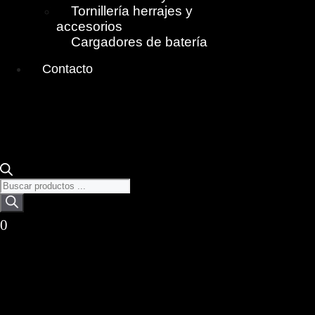
Tornillería herrajes y
accesorios
Cargadores de batería
Contacto
Búsqueda
de
productos
0