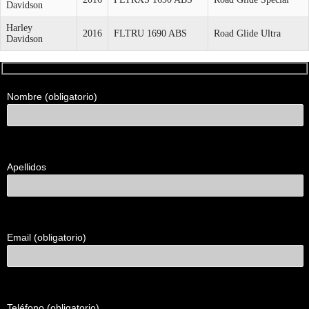
Davidson
Harley
2016
FLTRU 1690 ABS
Road Glide Ultra
Davidson
Formulario
Nombre (obligatorio)
de
contacto
para
clientes
Apellidos
Email (obligatorio)
Teléfono (obligatorio)