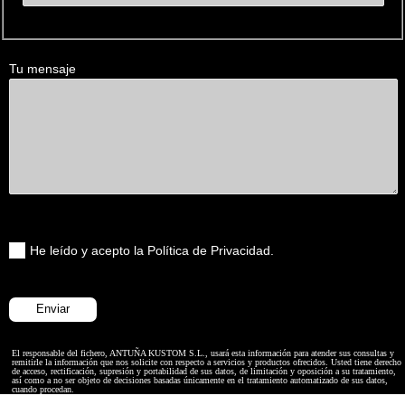
Tu mensaje
He leído y acepto la Política de Privacidad.
El responsable del fichero, ANTUÑA KUSTOM S.L., usará esta información para atender sus consultas y
remitirle la información que nos solicite con respecto a servicios y productos ofrecidos. Usted tiene derecho
de acceso, rectificación, supresión y portabilidad de sus datos, de limitación y oposición a su tratamiento,
así como a no ser objeto de decisiones basadas únicamente en el tratamiento automatizado de sus datos,
cuando procedan.