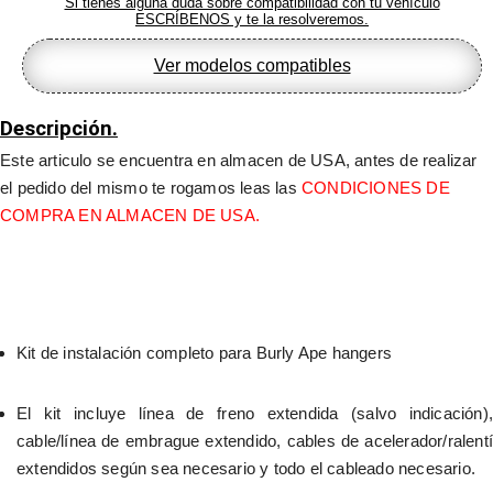
Si tienes alguna duda sobre compatibilidad con tu vehículo
Cables/Líneas
ESCRÍBENOS y te la resolveremos.
de
Manillar
Ver modelos compatibles
de
Vinilo
Negro
Descripción.
para
Ape
Este articulo se encuentra en almacen de USA, antes de realizar 
Hangers
el pedido del mismo te rogamos leas las 
CONDICIONES DE 
-
ALMACEN
COMPRA EN ALMACEN DE USA.
USA-
cantidad
Kit de instalación completo para Burly Ape hangers
El kit incluye línea de freno extendida (salvo indicación), 
cable/línea de embrague extendido, cables de acelerador/ralentí 
extendidos según sea necesario y todo el cableado necesario.