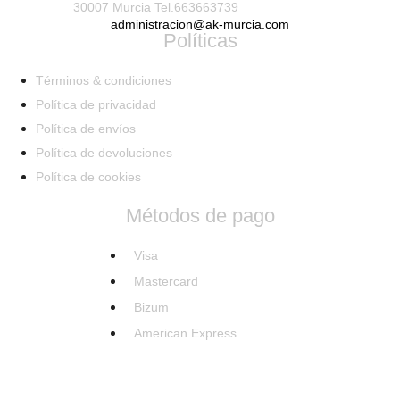
30007 Murcia Tel.663663739
administracion@ak-murcia.com
Políticas
Términos & condiciones
Política de privacidad
Política de envíos
Política de devoluciones
Política de cookies
Métodos de pago
Visa
Mastercard
Bizum
American Express