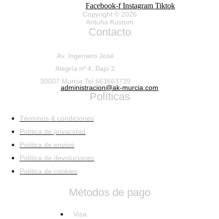
Facebook-f
Instagram
Tiktok
Copyright © 2026
Antuña Kustom
Contacto
Av. Ingeniero José
Alegría nº 4, Bajo 2
30007 Murcia Tel.663663739
administracion@ak-murcia.com
Políticas
Términos & condiciones
Política de privacidad
Política de envíos
Política de devoluciones
Política de cookies
Métodos de pago
Visa