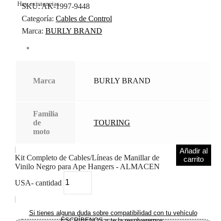
Hay existencias
SKU:
AK-1997-9448
Categoría:
Cables de Control
Marca:
BURLY BRAND
Marca
BURLY BRAND
Familia
de
TOURING
moto
Añadir al
Kit Completo de Cables/Líneas de Manillar de
carrito
Vinilo Negro para Ape Hangers - ALMACEN
USA- cantidad
Si tienes alguna duda sobre compatibilidad con tu vehículo
ESCRÍBENOS y te la resolveremos.