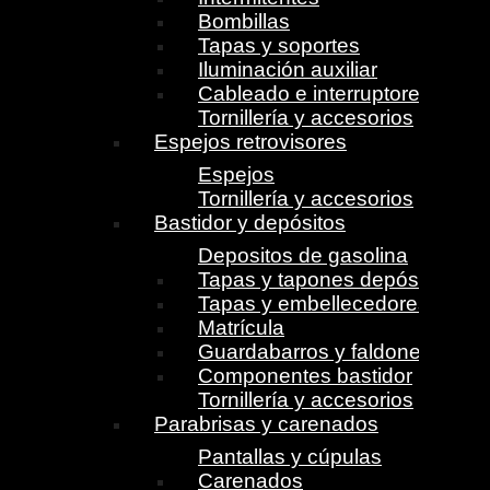
Bombillas
Tapas y soportes
Iluminación auxiliar
Cableado e interruptores
Tornillería y accesorios
Espejos retrovisores
Espejos
Tornillería y accesorios
Bastidor y depósitos
Depositos de gasolina
Tapas y tapones depósito
Tapas y embellecedores
Matrícula
Guardabarros y faldones
Componentes bastidor
Tornillería y accesorios
Parabrisas y carenados
Pantallas y cúpulas
Carenados