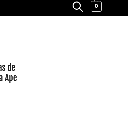
0
as de
ra Ape