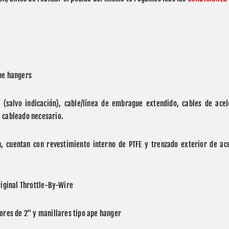
Ape hangers
a (salvo indicación), cable/línea de embrague extendido, cables de acele
l cableado necesario.
n, cuentan con revestimiento interno de PTFE y trenzado exterior de ace
original Throttle-By-Wire
dores de 2" y manillares tipo ape hanger