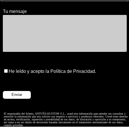
Tu mensaje
He leído y acepto la Política de Privacidad.
El responsable del fichero, ANTUÑA KUSTOM S.L., usará esta información para atender sus consultas y
remitirle la información que nos solicite con respecto a servicios y productos ofrecidos. Usted tiene derecho
de acceso, rectificación, supresión y portabilidad de sus datos, de limitación y oposición a su tratamiento,
así como a no ser objeto de decisiones basadas únicamente en el tratamiento automatizado de sus datos,
cuando procedan.