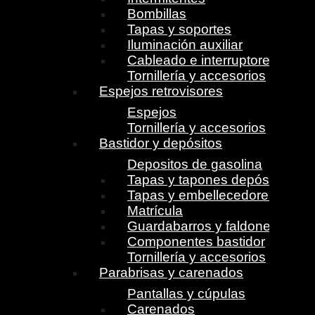
Bombillas
Tapas y soportes
Iluminación auxiliar
Cableado e interruptores
Tornillería y accesorios
Espejos retrovisores
Espejos
Tornillería y accesorios
Bastidor y depósitos
Depositos de gasolina
Tapas y tapones depósito
Tapas y embellecedores
Matrícula
Guardabarros y faldones
Componentes bastidor
Tornillería y accesorios
Parabrisas y carenados
Pantallas y cúpulas
Carenados