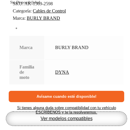
Sin Disponibilidad
SKU:
AK-1569-2598
Categoría:
Cables de Control
Marca:
BURLY BRAND
Marca
BURLY BRAND
Familia
de
DYNA
moto
Si tienes alguna duda sobre compatibilidad con tu vehículo
ESCRÍBENOS y te la resolveremos.
Ver modelos compatibles