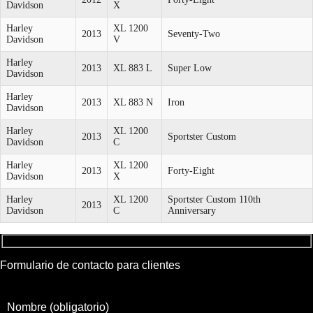
Davidson
X
Harley
XL 1200
2013
Seventy-Two
Davidson
V
Harley
2013
XL 883 L
Super Low
Davidson
Harley
2013
XL 883 N
Iron
Davidson
Harley
XL 1200
2013
Sportster Custom
Davidson
C
Harley
XL 1200
2013
Forty-Eight
Davidson
X
Harley
XL 1200
Sportster Custom 110th
2013
Davidson
C
Anniversary
Formulario de contacto para clientes
Nombre (obligatorio)