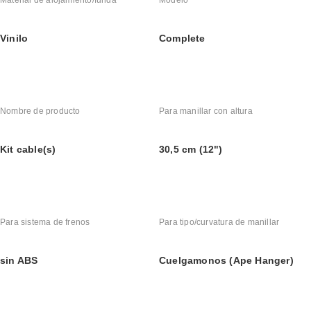
Material de alojamiento/funda
Modelo
Vinilo
Complete
Nombre de producto
Para manillar con altura
Kit cable(s)
30,5 cm (12")
Para sistema de frenos
Para tipo/curvatura de manillar
sin ABS
Cuelgamonos (Ape Hanger)