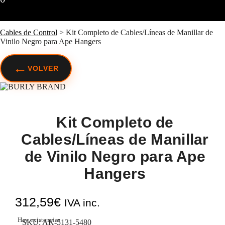
Cables de Control
>
Kit Completo de Cables/Líneas de Manillar de
Vinilo Negro para Ape Hangers
←
VOLVER
Kit Completo de
Cables/Líneas de Manillar
de Vinilo Negro para Ape
Hangers
312,59
€
IVA inc.
Hay existencias
SKU:
AK-5131-5480