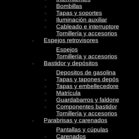
Bombillas
Tapas y soportes
Iluminación auxiliar
Cableado e interruptores
Tornillería y accesorios
Espejos retrovisores
Espejos
Tornillería y accesorios
Bastidor y depósitos
Depositos de gasolina
Tapas y tapones depósito
Tapas y embellecedores
Matrícula
Guardabarros y faldones
Componentes bastidor
Tornillería y accesorios
Parabrisas y carenados
Pantallas y cúpulas
Carenados