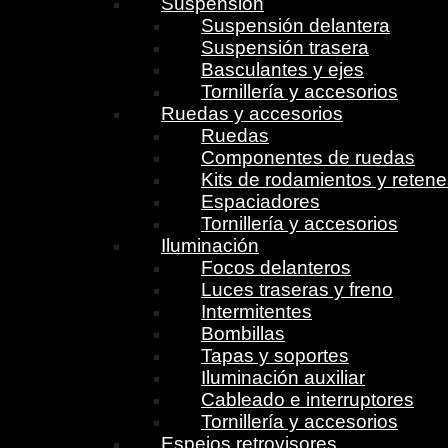
Suspensión
Suspensión delantera
Suspensión trasera
Basculantes y ejes
Tornillería y accesorios
Ruedas y accesorios
Ruedas
Componentes de ruedas
Kits de rodamientos y reten
Espaciadores
Tornillería y accesorios
Iluminación
Focos delanteros
Luces traseras y freno
Intermitentes
Bombillas
Tapas y soportes
Iluminación auxiliar
Cableado e interruptores
Tornillería y accesorios
Espejos retrovisores