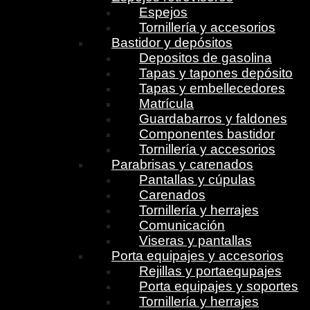
Espejos
Tornillería y accesorios
Bastidor y depósitos
Depositos de gasolina
Tapas y tapones depósito
Tapas y embellecedores
Matrícula
Guardabarros y faldones
Componentes bastidor
Tornillería y accesorios
Parabrisas y carenados
Pantallas y cúpulas
Carenados
Tornillería y herrajes
Comunicación
Viseras y pantallas
Porta equipajes y accesorios
Rejillas y portaequpajes
Porta equipajes y soportes
Tornillería y herrajes