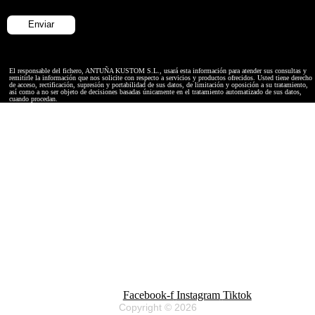
El responsable del fichero, ANTUÑA KUSTOM S.L., usará esta información para atender sus consultas y
remitirle la información que nos solicite con respecto a servicios y productos ofrecidos. Usted tiene derecho
de acceso, rectificación, supresión y portabilidad de sus datos, de limitación y oposición a su tratamiento,
así como a no ser objeto de decisiones basadas únicamente en el tratamiento automatizado de sus datos,
cuando procedan.
Facebook-f
Instagram
Tiktok
Copyright © 2026