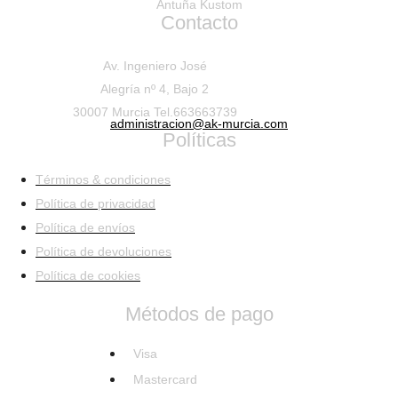
Antuña Kustom
Contacto
Av. Ingeniero José
Alegría nº 4, Bajo 2
30007 Murcia Tel.663663739
administracion@ak-murcia.com
Políticas
Términos & condiciones
Política de privacidad
Política de envíos
Política de devoluciones
Política de cookies
Métodos de pago
Visa
Mastercard