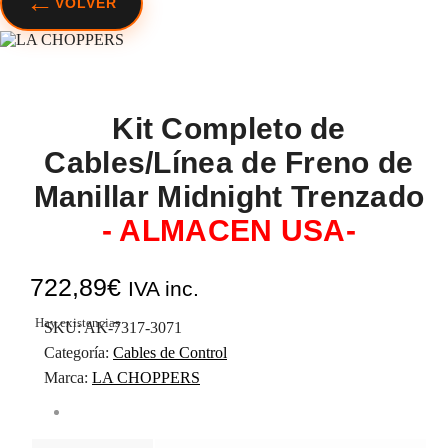
←
VOLVER
Kit Completo de
Cables/Línea de Freno de
Manillar Midnight Trenzado
- ALMACEN USA-
722,89
€
IVA inc.
Hay existencias
SKU:
AK-7317-3071
Categoría:
Cables de Control
Marca:
LA CHOPPERS