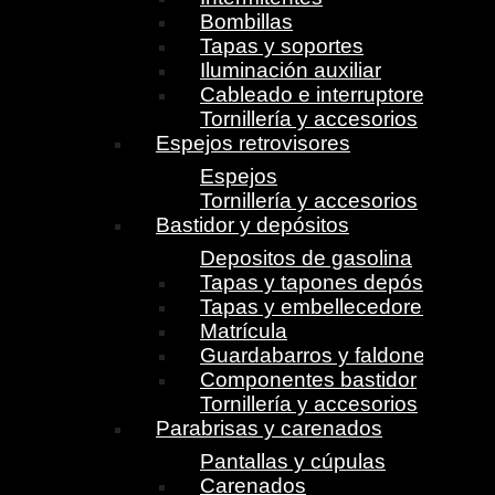
Bombillas
Tapas y soportes
Iluminación auxiliar
Cableado e interruptores
Tornillería y accesorios
Espejos retrovisores
Espejos
Tornillería y accesorios
Bastidor y depósitos
Depositos de gasolina
Tapas y tapones depósito
Tapas y embellecedores
Matrícula
Guardabarros y faldones
Componentes bastidor
Tornillería y accesorios
Parabrisas y carenados
Pantallas y cúpulas
Carenados