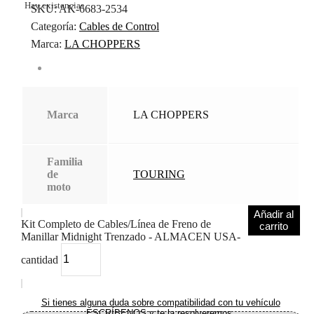
Hay existencias
SKU:
AK-6683-2534
Categoría:
Cables de Control
Marca:
LA CHOPPERS
Marca
LA CHOPPERS
Familia
de
TOURING
moto
Añadir al
Kit Completo de Cables/Línea de Freno de
carrito
Manillar Midnight Trenzado - ALMACEN USA-
cantidad
Si tienes alguna duda sobre compatibilidad con tu vehículo
ESCRÍBENOS y te la resolveremos.