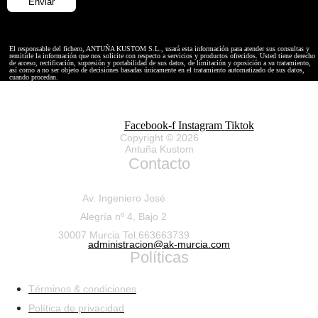
El responsable del fichero, ANTUÑA KUSTOM S.L., usará esta información para atender sus consultas y
remitirle la información que nos solicite con respecto a servicios y productos ofrecidos. Usted tiene derecho
de acceso, rectificación, supresión y portabilidad de sus datos, de limitación y oposición a su tratamiento,
así como a no ser objeto de decisiones basadas únicamente en el tratamiento automatizado de sus datos,
cuando procedan.
Facebook-f
Instagram
Tiktok
Copyright © 2026
Antuña Kustom
Contacto
Av. Ingeniero José
Alegría nº 4, Bajo 2
30007 Murcia Tel.663663739
administracion@ak-murcia.com
Políticas
Términos & condiciones
Política de privacidad