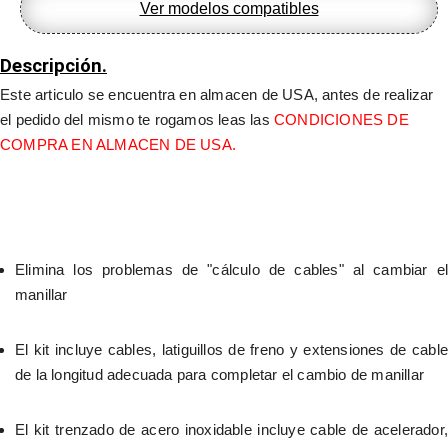
Ver modelos compatibles
y
latiguillo
de
Descripción.
freno
trenzados
Este articulo se encuentra en almacen de USA, antes de realizar 
en
el pedido del mismo te rogamos leas las 
CONDICIONES DE 
acero
inoxidable
COMPRA EN ALMACEN DE USA.
-
ALMACEN
USA-
cantidad
Elimina los problemas de "cálculo de cables" al cambiar el 
manillar
El kit incluye cables, latiguillos de freno y extensiones de cable 
de la longitud adecuada para completar el cambio de manillar
El kit trenzado de acero inoxidable incluye cable de acelerador, 