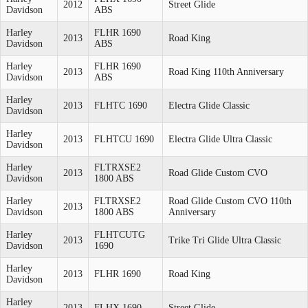
2012
Street Glide
Davidson
ABS
Harley
FLHR 1690
2013
Road King
Davidson
ABS
Harley
FLHR 1690
2013
Road King 110th Anniversary
Davidson
ABS
Harley
2013
FLHTC 1690
Electra Glide Classic
Davidson
Harley
2013
FLHTCU 1690
Electra Glide Ultra Classic
Davidson
Harley
FLTRXSE2
2013
Road Glide Custom CVO
Davidson
1800 ABS
Harley
FLTRXSE2
Road Glide Custom CVO 110th
2013
Davidson
1800 ABS
Anniversary
Harley
FLHTCUTG
2013
Trike Tri Glide Ultra Classic
Davidson
1690
Harley
2013
FLHR 1690
Road King
Davidson
Harley
2013
FLHX 1690
Street Glide