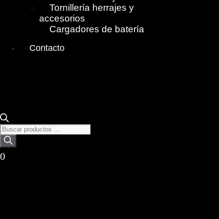
Tornillería herrajes y
accesorios
Cargadores de batería
Contacto
Búsqueda
de
productos
0