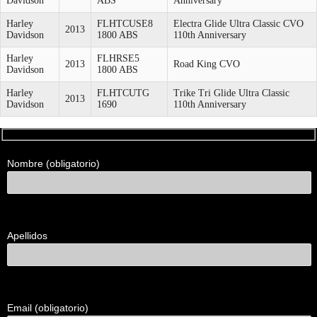
Davidson
ABS
Anniversary
Harley
FLHTCUSE8
Electra Glide Ultra Classic CVO
2013
Davidson
1800 ABS
110th Anniversary
Harley
FLHRSE5
2013
Road King CVO
Davidson
1800 ABS
Harley
FLHTCUTG
Trike Tri Glide Ultra Classic
2013
Davidson
1690
110th Anniversary
Formulario
Nombre (obligatorio)
de
contacto
para
clientes
Apellidos
Email (obligatorio)