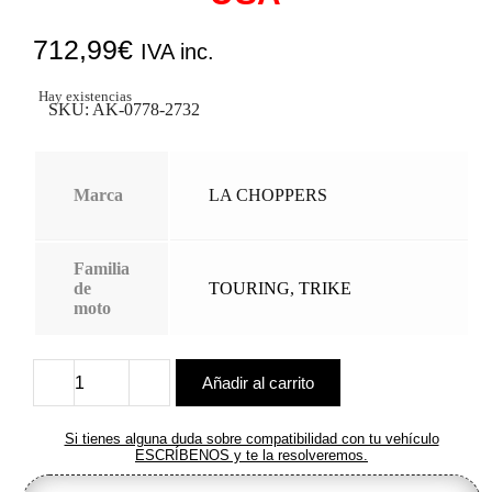
712,99
€
IVA inc.
Hay existencias
SKU:
AK-0778-2732
Marca
LA CHOPPERS
Familia
de
TOURING
,
TRIKE
moto
Añadir al carrito
Kit
completo
de
Si tienes alguna duda sobre compatibilidad con tu vehículo
cables
ESCRÍBENOS y te la resolveremos.
de
manillar