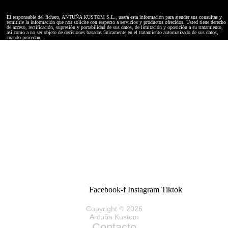
El responsable del fichero, ANTUÑA KUSTOM S.L., usará esta información para atender sus consultas y
remitirle la información que nos solicite con respecto a servicios y productos ofrecidos. Usted tiene derecho
de acceso, rectificación, supresión y portabilidad de sus datos, de limitación y oposición a su tratamiento,
así como a no ser objeto de decisiones basadas únicamente en el tratamiento automatizado de sus datos,
cuando procedan.
Facebook-f
Instagram
Tiktok
Copyright © 2026
Antuña Kustom
Contacto