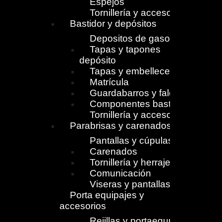
Espejos
Tornillería y accesorios
Bastidor y depósitos
Depositos de gasolina
Tapas y tapones
depósito
Tapas y embellecedores
Matrícula
Guardabarros y faldones
Componentes bastidor
Tornillería y accesorios
Parabrisas y carenados
Pantallas y cúpulas
Carenados
Tornillería y herrajes
Comunicación
Viseras y pantallas
Porta equipajes y
accesorios
Rejillas y portaequpajes