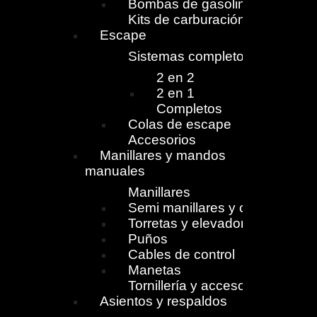
Bombas de gasolina
Kits de carburación
Escape
Sistemas completos
2 en 2
2 en 1
Completos
Colas de escape
Accesorios
Manillares y mandos
manuales
Manillares
Semi manillares y cierres
Torretas y elevadores
Puños
Cables de control
Manetas
Tornillería y accesorios
Asientos y respaldos