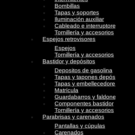
Bombillas
Tapas y soportes
Iluminación auxiliar
Cableado e interruptores
Tornillería y accesorios
Espejos retrovisores
Espejos
Tornillería y accesorios
Bastidor y depósitos
Depositos de gasolina
Tapas y tapones depósito
Tapas y embellecedores
Matrícula
Guardabarros y faldones
Componentes bastidor
Tornillería y accesorios
Parabrisas y carenados
Pantallas y cúpulas
Carenados