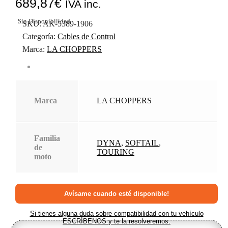
689,87
€
IVA inc.
Sin Disponibilidad
SKU:
AK-5389-1906
Categoría:
Cables de Control
Marca:
LA CHOPPERS
Marca
LA CHOPPERS
Familia
DYNA
,
SOFTAIL
,
de
TOURING
moto
Si tienes alguna duda sobre compatibilidad con tu vehículo
ESCRÍBENOS y te la resolveremos.