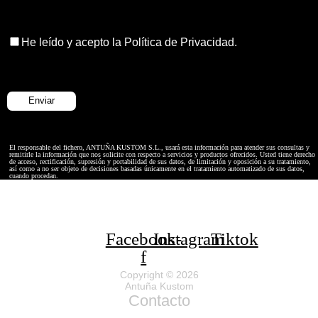
He leído y acepto la Política de Privacidad.
El responsable del fichero, ANTUÑA KUSTOM S.L., usará esta información para atender sus consultas y
remitirle la información que nos solicite con respecto a servicios y productos ofrecidos. Usted tiene derecho
de acceso, rectificación, supresión y portabilidad de sus datos, de limitación y oposición a su tratamiento,
así como a no ser objeto de decisiones basadas únicamente en el tratamiento automatizado de sus datos,
cuando procedan.
Facebook-
Instagram
Tiktok
f
Copyright © 2026
Antuña Kustom
Contacto