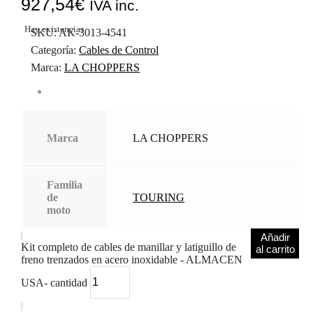
927,54
€
IVA inc.
Hay existencias
SKU:
AK-3013-4541
Categoría:
Cables de Control
Marca:
LA CHOPPERS
Marca
LA CHOPPERS
Familia
de
TOURING
moto
Añadir
Kit completo de cables de manillar y latiguillo de
al carrito
freno trenzados en acero inoxidable - ALMACEN
USA- cantidad