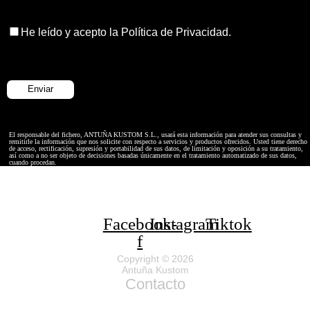
He leído y acepto la Política de Privacidad.
El responsable del fichero, ANTUÑA KUSTOM S.L., usará esta información para atender sus consultas y
remitirle la información que nos solicite con respecto a servicios y productos ofrecidos. Usted tiene derecho
de acceso, rectificación, supresión y portabilidad de sus datos, de limitación y oposición a su tratamiento,
así como a no ser objeto de decisiones basadas únicamente en el tratamiento automatizado de sus datos,
cuando procedan.
Facebook-
Instagram
Tiktok
f
Copyright © 2026
Antuña Kustom
Contacto