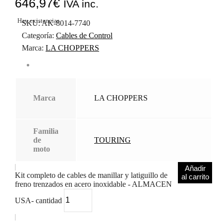
646,97
€
IVA inc.
Hay existencias
SKU:
AK-8014-7740
Categoría:
Cables de Control
Marca:
LA CHOPPERS
Marca
LA CHOPPERS
Familia
de
TOURING
moto
Añadir
Kit completo de cables de manillar y latiguillo de
al carrito
freno trenzados en acero inoxidable - ALMACEN
USA- cantidad