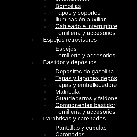
Bombillas
Tapas y soportes
Iluminación auxiliar
Cableado e interruptores
Tornillería y accesorios
Espejos retrovisores
Espejos
Tornillería y accesorios
Bastidor y depósitos
Depositos de gasolina
Tapas y tapones depósito
Tapas y embellecedores
Matrícula
Guardabarros y faldones
Componentes bastidor
Tornillería y accesorios
Parabrisas y carenados
Pantallas y cúpulas
Carenados