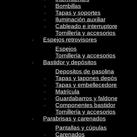
Bombillas
Tapas y soportes
Iluminación auxiliar
Cableado e interruptores
Tornillería y accesorios
Espejos retrovisores
Espejos
Tornillería y accesorios
Bastidor y depósitos
Depositos de gasolina
Tapas y tapones depósito
Tapas y embellecedores
Matrícula
Guardabarros y faldones
Componentes bastidor
Tornillería y accesorios
Parabrisas y carenados
Pantallas y cúpulas
Carenados