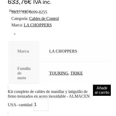
633,76
€
IVA inc.
Hay existencias
SKU:
AK-6099-8255
Categoría:
Cables de Control
Marca:
LA CHOPPERS
Marca
LA CHOPPERS
Familia
de
TOURING
,
TRIKE
moto
Añadir
Kit completo de cables de manillar y latiguillo de
al carrito
freno trenzados en acero inoxidable - ALMACEN
USA- cantidad