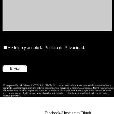
He leído y acepto la Política de Privacidad.
El responsable del fichero, ANTUÑA KUSTOM S.L., usará esta información para atender sus consultas y
remitirle la información que nos solicite con respecto a servicios y productos ofrecidos. Usted tiene derecho
de acceso, rectificación, supresión y portabilidad de sus datos, de limitación y oposición a su tratamiento,
así como a no ser objeto de decisiones basadas únicamente en el tratamiento automatizado de sus datos,
cuando procedan.
Facebook-f
Instagram
Tiktok