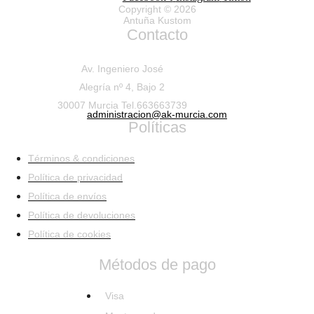
Copyright © 2026
Antuña Kustom
Contacto
Av. Ingeniero José
Alegría nº 4, Bajo 2
30007 Murcia Tel.663663739
administracion@ak-murcia.com
Políticas
Términos & condiciones
Política de privacidad
Política de envíos
Política de devoluciones
Política de cookies
Métodos de pago
Visa