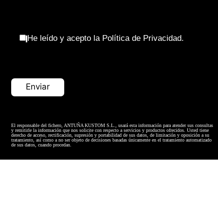
He leído y acepto la Política de Privacidad.
El responsable del fichero, ANTUÑA KUSTOM S.L., usará esta información para atender sus consultas
y remitirle la información que nos solicite con respecto a servicios y productos ofrecidos. Usted tiene
derecho de acceso, rectificación, supresión y portabilidad de sus datos, de limitación y oposición a su
tratamiento, así como a no ser objeto de decisiones basadas únicamente en el tratamiento automatizado
de sus datos, cuando procedan.