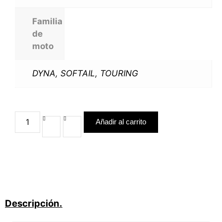
Familia
de
moto
DYNA
,
SOFTAIL
,
TOURING
Añadir al carrito
Descripción.